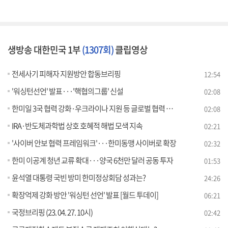
생방송 대한민국 1부
(1307회)
클립영상
전세사기 피해자 지원방안 합동브리핑
12:54
'워싱턴선언' 발표···'핵협의그룹' 신설
02:08
한미일 3국 협력 강화·우크라이나 지원 등 글로벌 협력 지속
02:08
IRA·반도체과학법 상호 호혜적 해법 모색 지속
02:21
'사이버 안보 협력 프레임워크'···한미동맹 사이버로 확장
02:32
한미 이공계 청년 교류 확대···양국 6천만 달러 공동 투자
01:53
윤석열 대통령 국빈 방미 한미정상회담 성과는?
24:26
확장억제 강화 방안 '워싱턴 선언' 발표 [월드 투데이]
06:21
국정브리핑 (23. 04. 27. 10시)
02:42