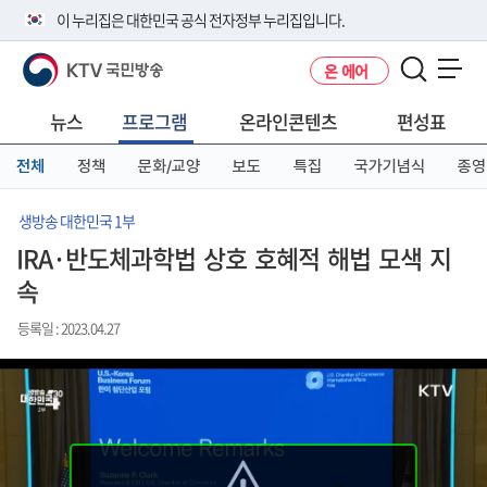
본
메
전
이 누리집은 대한민국 공식 전자정부 누리집입니다.
문
뉴
체
바
바
메
KTV 국민방송
온 에어
로
로
뉴
공식 누리집 주소 확인하기
메뉴 열기
가
가
바
go.kr 주소를 사용하는 누리집은 대한민국 정부기관이 관리하는 누리집입
기
기
로
뉴스
프로그램
온라인콘텐츠
편성표
니다.
가
이밖에 or.kr 또는 .kr등 다른 도메인 주소를 사용하고 있다면 아래 URL에
기
전체
정책
문화/교양
보도
특집
국가기념식
종영
서 도메인 주소를 확인해 보세요
운영중인 공식 누리집보기
생방송 대한민국 1부
IRA·반도체과학법 상호 호혜적 해법 모색 지
속
등록일 : 2023.04.27