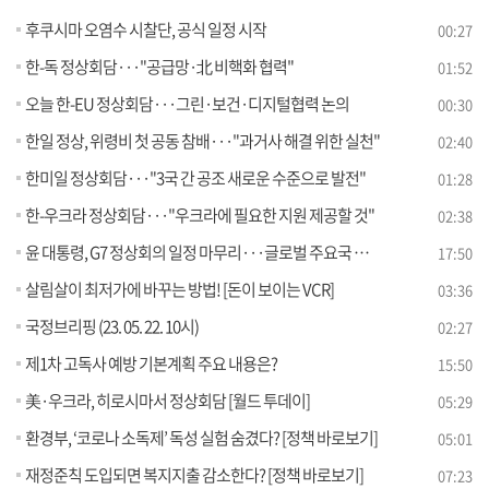
후쿠시마 오염수 시찰단, 공식 일정 시작
00:27
한-독 정상회담···"공급망·北 비핵화 협력"
01:52
오늘 한-EU 정상회담···그린·보건·디지털협력 논의
00:30
한일 정상, 위령비 첫 공동 참배···"과거사 해결 위한 실천"
02:40
한미일 정상회담···"3국 간 공조 새로운 수준으로 발전"
01:28
한-우크라 정상회담···"우크라에 필요한 지원 제공할 것"
02:38
윤 대통령, G7 정상회의 일정 마무리···글로벌 주요국 정상외교 성과는?
17:50
살림살이 최저가에 바꾸는 방법! [돈이 보이는 VCR]
03:36
국정브리핑 (23. 05. 22. 10시)
02:27
제1차 고독사 예방 기본계획 주요 내용은?
15:50
美·우크라, 히로시마서 정상회담 [월드 투데이]
05:29
환경부, ‘코로나 소독제’ 독성 실험 숨겼다? [정책 바로보기]
05:01
재정준칙 도입되면 복지지출 감소한다? [정책 바로보기]
07:23