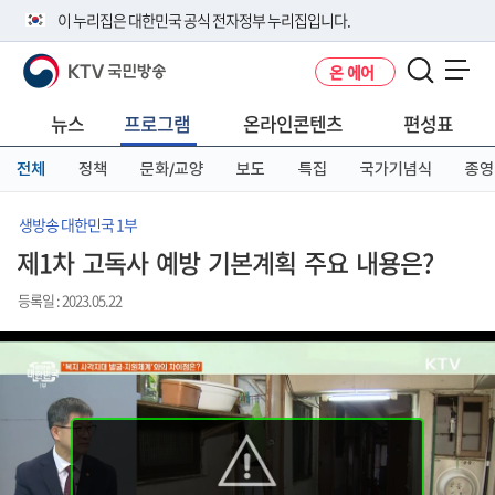
본
메
전
이 누리집은 대한민국 공식 전자정부 누리집입니다.
문
뉴
체
바
바
메
KTV 국민방송
온 에어
로
로
뉴
공식 누리집 주소 확인하기
메뉴 열기
가
가
바
go.kr 주소를 사용하는 누리집은 대한민국 정부기관이 관리하는 누리집입
기
기
로
뉴스
프로그램
온라인콘텐츠
편성표
니다.
가
이밖에 or.kr 또는 .kr등 다른 도메인 주소를 사용하고 있다면 아래 URL에
기
전체
정책
문화/교양
보도
특집
국가기념식
종영
서 도메인 주소를 확인해 보세요
운영중인 공식 누리집보기
생방송 대한민국 1부
제1차 고독사 예방 기본계획 주요 내용은?
등록일 : 2023.05.22