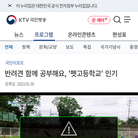
본
메
전
이 누리집은 대한민국 공식 전자정부 누리집입니다.
문
뉴
체
바
바
메
KTV 국민방송
온 에어
로
로
뉴
공식 누리집 주소 확인하기
메뉴 열기
가
가
바
go.kr 주소를 사용하는 누리집은 대한민국 정부기관이 관리하는 누리집입
기
기
로
뉴스
프로그램
온라인콘텐츠
편성표
니다.
가
이밖에 or.kr 또는 .kr등 다른 도메인 주소를 사용하고 있다면 아래 URL에
기
전체
정책
문화/교양
보도
특집
국가기념식
종영
서 도메인 주소를 확인해 보세요
운영중인 공식 누리집보기
국민리포트
반려견 함께 공부해요, '펫고등학교' 인기
등록일 : 2023.05.30