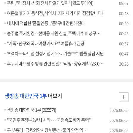
푸틴, "러 정치·사회 전체 단결돼 있어" [월드 투데이]
05:07
여름철 휴가지 음식점, 식약처·지자체가 미리 점검합니다!
00:48
내 차에 적합한 '품질인증부품' 구매 간편해진다
00:40
송주법 주거환경개선비용 지원 신설, 주택 매수 미청구자 선택의 폭 확대
00:45
"가족·친구와 국내여행 가세요" 여름휴가 권장
00:37
초격차 스타트업 선정기업에 무료 기술보호 법률 상담 지원
00:47
후쿠시마 오염수 방류 관련 일일 브리핑·향후 계획 (23. 07. 05. 11시)
26:26
생방송 대한민국 1부
더보기
생방송 대한민국 1부 (2055회)
2026.06.05
"국민주권정부 2년차 시작···국정속도 배가 총력"
2026.06.05
구 부총리 "금융외환시장 변동성·물가 안정 역량 집중"
2026.06.05