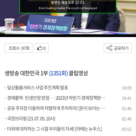
조회수 : 97회
0
공유하기
생방송 대한민국 1부
(1351회)
클립영상
일상돌봄서비스 사업 추진계획 발표
16:09
경제활력·민생안정 방점···2023년 하반기 경제정책방향은?
19:41
공유 주차장 이용하여 저렴하게 주차하자! [돈이 보이는 VCR]
02:46
국정브리핑 (23. 07. 05. 10시)
02:48
더위에 대처하는 그 시절 우리들의 자세! [라떼는 뉴우스]
05:02