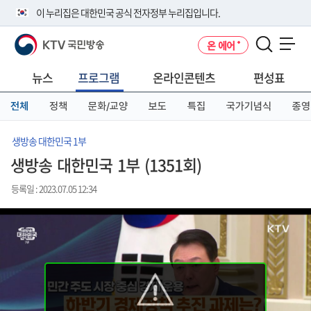
본
메
전
이 누리집은 대한민국 공식 전자정부 누리집입니다.
문
뉴
체
바
바
메
KTV 국민방송
온 에어
로
로
뉴
공식 누리집 주소 확인하기
메뉴 열기
가
가
바
go.kr 주소를 사용하는 누리집은 대한민국 정부기관이 관리하는 누리집입
기
기
로
뉴스
프로그램
온라인콘텐츠
편성표
니다.
가
이밖에 or.kr 또는 .kr등 다른 도메인 주소를 사용하고 있다면 아래 URL에
기
전체
정책
문화/교양
보도
특집
국가기념식
종영
서 도메인 주소를 확인해 보세요
운영중인 공식 누리집보기
생방송 대한민국 1부
생방송 대한민국 1부 (1351회)
등록일 : 2023.07.05 12:34