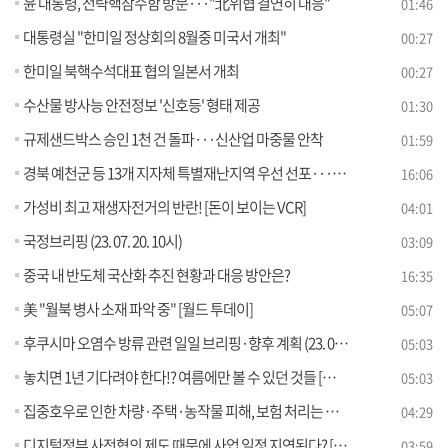
윤 대통령, 전략핵잠수함 방문···"北위협 결연히 대응"
01:46
대통령실 "한미일 정상회의 8월중 미국서 개최"
00:27
한미일 북핵수석대표 협의 일본서 개최
00:27
수산물 방사능 안전정보 '신호등' 형태 제공
01:30
규제샌드박스 승인 1천 건 돌파···신산업 마중물 안착
01:59
경북 예천군 등 13개 지자체 특별재난지역 우선 선포···수해 피해 총력 대응
16:06
가성비 최고 재생자전거의 반란! [돈이 보이는 VCR]
04:01
국정브리핑 (23. 07. 20. 10시)
03:09
중국 내 반도체 국산화 추진 현황과 대응 방안은?
16:35
美 "월북 병사 소재 파악 중" [월드 투데이]
05:07
후쿠시마 오염수 방류 관련 일일 브리핑·향후 계획 (23. 07. 20. 11시)
05:03
놓치면 1년 기다려야 한다!? 여름에만 볼 수 있던 것들 [라떼는 뉴우스]
05:03
집중호우로 인한 차량·주택·농작물 피해, 보험 처리는 어떻게? [정책 바로보기]
04:29
디지털정부 사전협의 제도 때문에 사업 일정 지연된다? [정책 바로보기]
03:59