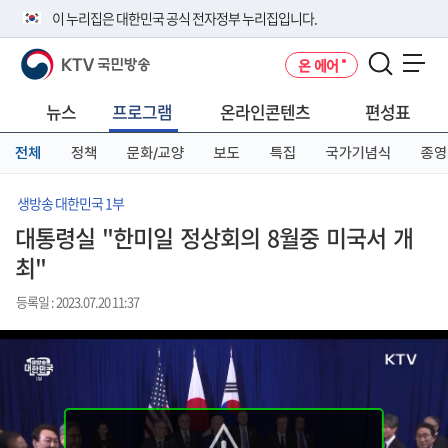
본
메
전
이 누리집은 대한민국 공식 전자정부 누리집입니다.
문
뉴
체
바
바
메
KTV 국민방송
온 에어
로
로
뉴
공식 누리집 주소 확인하기
메뉴 열기
가
가
바
go.kr 주소를 사용하는 누리집은 대한민국 정부기관이 관리하는 누리집입
기
기
로
뉴스
프로그램
온라인콘텐츠
편성표
니다.
가
이밖에 or.kr 또는 .kr등 다른 도메인 주소를 사용하고 있다면 아래 URL에
기
전체
정책
문화/교양
보도
특집
국가기념식
종영
서 도메인 주소를 확인해 보세요
운영중인 공식 누리집보기
생방송 대한민국 1부
대통령실 "한미일 정상회의 8월중 미국서 개
최"
등록일 : 2023.07.20 11:37