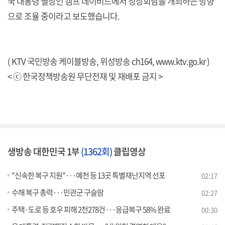
국 대통령 별장인 캠프 데이비드에서 정상회담을 개최하는 방향
으로 조율 중이라고 보도했습니다.
( KTV 국민방송 케이블방송, 위성방송 ch164,
www.ktv.go.kr
)
< ⓒ 한국정책방송원 무단전재 및 재배포 금지 >
생방송 대한민국 1부
(1362회)
클립영상
"신속한 복구 지원"···예천 등 13곳 특별재난지역 선포
02:17
수해 복구 총력···민관군 구슬땀
02:27
주택·도로 등 호우 피해 2천278건···응급복구 58% 완료
00:30