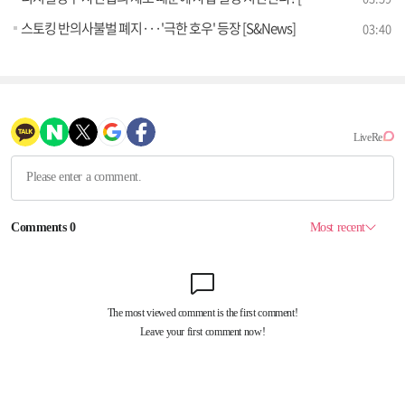
스토킹 반의사불벌 폐지···'극한 호우' 등장 [S&News]
03:40