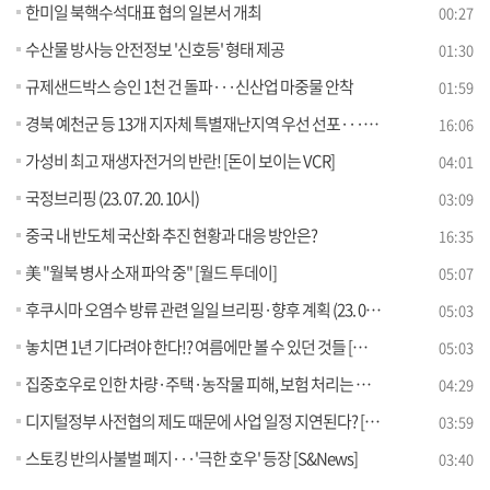
한미일 북핵수석대표 협의 일본서 개최
00:27
수산물 방사능 안전정보 '신호등' 형태 제공
01:30
규제샌드박스 승인 1천 건 돌파···신산업 마중물 안착
01:59
경북 예천군 등 13개 지자체 특별재난지역 우선 선포···수해 피해 총력 대응
16:06
가성비 최고 재생자전거의 반란! [돈이 보이는 VCR]
04:01
국정브리핑 (23. 07. 20. 10시)
03:09
중국 내 반도체 국산화 추진 현황과 대응 방안은?
16:35
美 "월북 병사 소재 파악 중" [월드 투데이]
05:07
후쿠시마 오염수 방류 관련 일일 브리핑·향후 계획 (23. 07. 20. 11시)
05:03
놓치면 1년 기다려야 한다!? 여름에만 볼 수 있던 것들 [라떼는 뉴우스]
05:03
집중호우로 인한 차량·주택·농작물 피해, 보험 처리는 어떻게? [정책 바로보기]
04:29
디지털정부 사전협의 제도 때문에 사업 일정 지연된다? [정책 바로보기]
03:59
스토킹 반의사불벌 폐지···'극한 호우' 등장 [S&News]
03:40