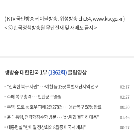
( KTV 국민방송 케이블방송, 위성방송 ch164,
www.ktv.go.kr
)
< ⓒ 한국정책방송원 무단전재 및 재배포 금지 >
생방송 대한민국 1부
(1362회)
클립영상
"신속한 복구 지원"···예천 등 13곳 특별재난지역 선포
02:17
수해 복구 총력···민관군 구슬땀
02:27
주택·도로 등 호우 피해 2천278건···응급복구 58% 완료
00:30
윤 대통령, 전략핵잠수함 방문···"北위협 결연히 대응"
01:46
대통령실 "한미일 정상회의 8월중 미국서 개최"
00:27