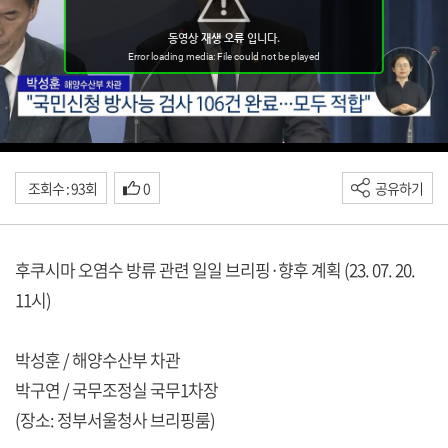
조회수 : 93회
0
공유하기
후쿠시마 오염수 방류 관련 일일 브리핑·향후 계획 (23. 07. 20.
11시)
박성훈 / 해양수산부 차관
박구연 / 국무조정실 국무1차장
(장소: 정부서울청사 브리핑룸)