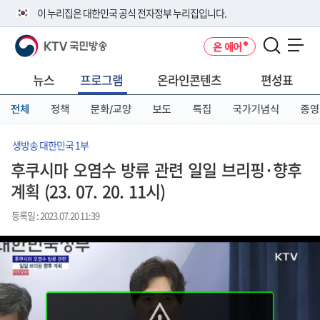
본
메
전
이 누리집은 대한민국 공식 전자정부 누리집입니다.
문
뉴
체
바
바
메
KTV 국민방송
온 에어
로
로
뉴
공식 누리집 주소 확인하기
메뉴 열기
가
가
바
go.kr 주소를 사용하는 누리집은 대한민국 정부기관이 관리하는 누리집입
기
기
로
뉴스
프로그램
온라인콘텐츠
편성표
니다.
가
이밖에 or.kr 또는 .kr등 다른 도메인 주소를 사용하고 있다면 아래 URL에
기
전체
정책
문화/교양
보도
특집
국가기념식
종영
서 도메인 주소를 확인해 보세요
운영중인 공식 누리집보기
생방송 대한민국 1부
후쿠시마 오염수 방류 관련 일일 브리핑·향후
계획 (23. 07. 20. 11시)
등록일 : 2023.07.20 11:39