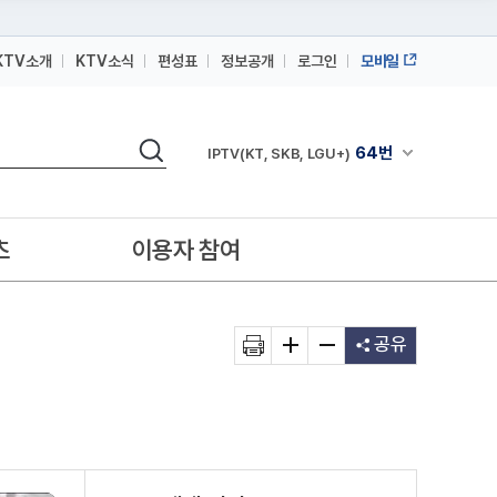
KTV소개
KTV소식
편성표
정보공개
로그인
모바일
164번
스카이라이프
검색
64번
채널안내 펼쳐
IPTV(KT, SKB, LGU+)
164번
스카이라이프
64번
IPTV(KT, SKB, LGU+)
츠
이용자 참여
164번
스카이라이프
공유