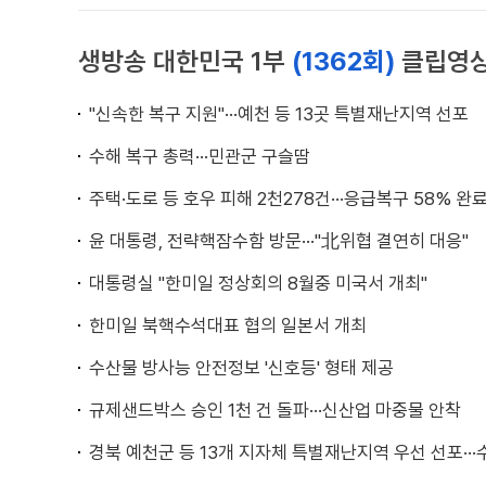
생방송 대한민국 1부
(1362회)
클립영
"신속한 복구 지원"···예천 등 13곳 특별재난지역 선포
수해 복구 총력···민관군 구슬땀
주택·도로 등 호우 피해 2천278건···응급복구 58% 완
윤 대통령, 전략핵잠수함 방문···"北위협 결연히 대응"
대통령실 "한미일 정상회의 8월중 미국서 개최"
한미일 북핵수석대표 협의 일본서 개최
수산물 방사능 안전정보 '신호등' 형태 제공
규제샌드박스 승인 1천 건 돌파···신산업 마중물 안착
경북 예천군 등 13개 지자체 특별재난지역 우선 선포···