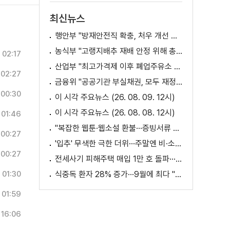
최신뉴스
행안부 "방재안전직 확충, 처우 개선 등 위한 제도개선 추진"
농식부 "고랭지배추 재배 안정 위해 총력···배추가격 점차 안정세"
02:17
산업부 "최고가격제 이후 폐업주유소 증가? 사실 아냐"
02:27
금융위 "공공기관 부실채권, 모두 재정으로 보전되는 것 아냐"
00:30
이 시각 주요뉴스 (26. 08. 09. 12시)
이 시각 주요뉴스 (26. 08. 08. 12시)
01:46
"복잡한 웹툰·웹소설 환불···증빙서류 요구까지"
00:27
'입추' 무색한 극한 더위···주말엔 비·소나기
00:27
전세사기 피해주택 매입 1만 호 돌파···피해 지원 속도
01:30
식중독 환자 28% 증가···9월에 최다 "입추 방심 금물"
01:59
16:06