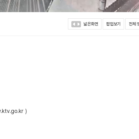
넓은화면
팝업보기
전체 
ktv.go.kr
)