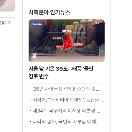
사회분야 인기뉴스
영상보기
서울 낮 기온 39도···태풍 '돌핀'
경로 변수
'26년 사이버성폭력 집중단속 중간성과 발표···향후 추진계획은?
식약처, "'스테비아 토마토', 농산물 아닌 가공식품"
제34회 국무회의 이재명 대통령 모두발언
나라의 평화, 국민의 자부심 대체불가 대한민국 이재명 대통령 모두말씀