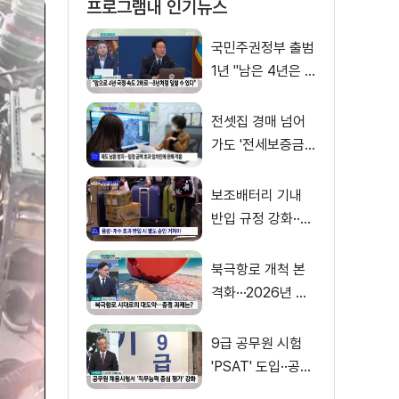
프로그램내 인기뉴스
국민주권정부 출범
1년 "남은 4년은 8
년처럼"
전셋집 경매 넘어
가도 '전세보증금'
먼저 돌려받는다
보조배터리 기내
반입 규정 강화··
·'수량·보관 제한'
북극항로 개척 본
격화···2026년 해
양수산부 업무계획
은?
9급 공무원 시험
'PSAT' 도입··공정
채용 위한 변화는?