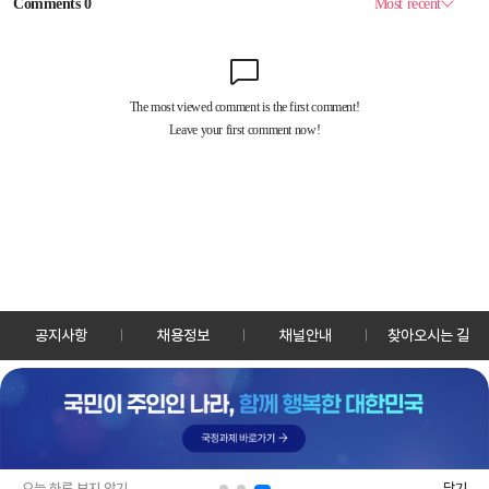
공지사항
채용정보
채널안내
찾아오시는 길
30128 세종특별자치시 정부2청사로 13 한국정책방송원 KTV
TEL: 044-204-8000
Copyrightⓒ KTV 국민방송 All Rights Reserved.
PC버전
앱 다운로드
오늘 하루 보지 않기
닫기