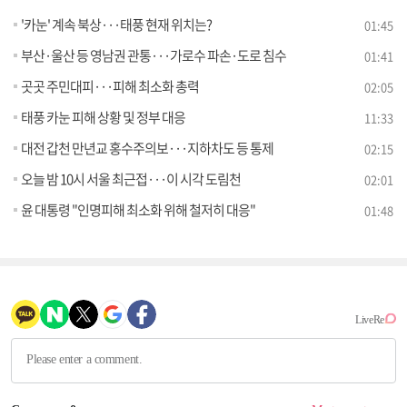
'카눈' 계속 북상···태풍 현재 위치는?
01:45
부산·울산 등 영남권 관통···가로수 파손·도로 침수
01:41
곳곳 주민대피···피해 최소화 총력
02:05
태풍 카눈 피해 상황 및 정부 대응
11:33
대전 갑천 만년교 홍수주의보···지하차도 등 통제
02:15
오늘 밤 10시 서울 최근접···이 시각 도림천
02:01
윤 대통령 "인명피해 최소화 위해 철저히 대응"
01:48