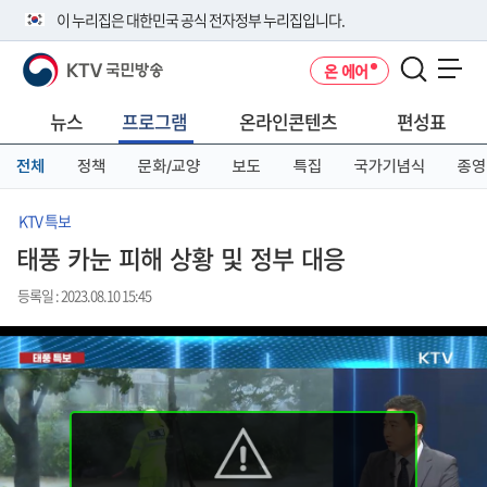
본
메
전
이 누리집은 대한민국 공식 전자정부 누리집입니다.
문
뉴
체
바
바
메
KTV 국민방송
온 에어
로
로
뉴
공식 누리집 주소 확인하기
메뉴 열기
가
가
바
go.kr 주소를 사용하는 누리집은 대한민국 정부기관이 관리하는 누리집입
기
기
로
뉴스
프로그램
온라인콘텐츠
편성표
니다.
가
이밖에 or.kr 또는 .kr등 다른 도메인 주소를 사용하고 있다면 아래 URL에
기
전체
정책
문화/교양
보도
특집
국가기념식
종영
서 도메인 주소를 확인해 보세요
운영중인 공식 누리집보기
KTV 특보
태풍 카눈 피해 상황 및 정부 대응
등록일 : 2023.08.10 15:45