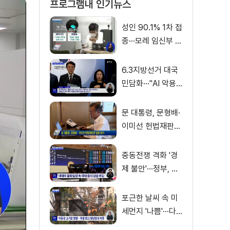
프로그램내 인기뉴스
성인 90.1% 1차 접
종···모레 임신부 사
전예약
6.3지방선거 대국
민담화···"AI 악용
가짜뉴스 처벌"
문 대통령, 문형배·
이미선 헌법재판관
임명 재가
중동전쟁 격화 '경
제 불안'···정부, 금
융·수출입 영향 최
소화
포근한 날씨 속 미
세먼지 '나쁨'···다
음 주 전국 비