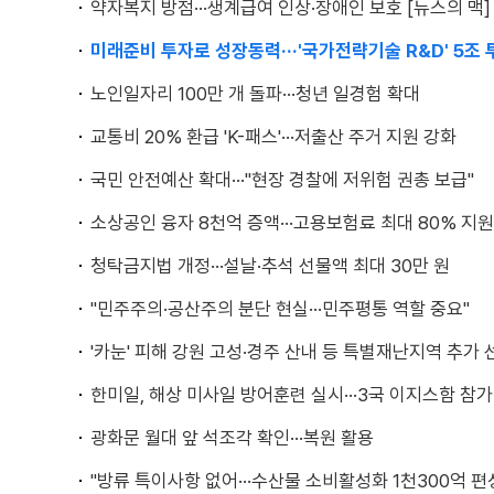
약자복지 방점···생계급여 인상·장애인 보호 [뉴스의 맥]
미래준비 투자로 성장동력···'국가전략기술 R&D' 5조 
노인일자리 100만 개 돌파···청년 일경험 확대
교통비 20% 환급 'K-패스'···저출산 주거 지원 강화
국민 안전예산 확대···"현장 경찰에 저위험 권총 보급"
소상공인 융자 8천억 증액···고용보험료 최대 80% 지원
청탁금지법 개정···설날·추석 선물액 최대 30만 원
"민주주의·공산주의 분단 현실···민주평통 역할 중요"
'카눈' 피해 강원 고성·경주 산내 등 특별재난지역 추가 
한미일, 해상 미사일 방어훈련 실시···3국 이지스함 참가
광화문 월대 앞 석조각 확인···복원 활용
"방류 특이사항 없어···수산물 소비활성화 1천300억 편