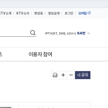
KTV소개
KTV소식
편성표
정보공개
로그인
모바일
164번
스카이라이프
검색
64번
채널안내 펼쳐
IPTV(KT, SKB, LGU+)
164번
스카이라이프
64번
IPTV(KT, SKB, LGU+)
츠
이용자 참여
164번
스카이라이프
공유