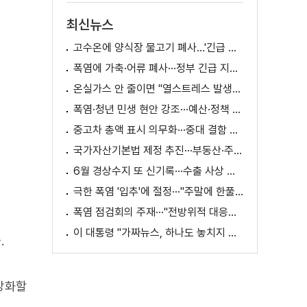
최신뉴스
고수온에 양식장 물고기 폐사...'긴급 방류' 지원
폭염에 가축·어류 폐사···정부 긴급 지원책 마련
온실가스 안 줄이면 "열스트레스 발생일 29배 증가"
폭염·청년 민생 현안 강조···예산·정책 방향 제시
중고차 총액 표시 의무화···중대 결함 시 '계약 해제'
국가자산기본법 제정 추진···부동산·주식 등 통합 관리
6월 경상수지 또 신기록···수출 사상 첫 1천억 달러
극한 폭염 '입추'에 절정···"주말에 한풀 꺾인다"
폭염 점검회의 주재···"전방위적 대응체계 가동"
이 대통령 "가짜뉴스, 하나도 놓치지 말고 바로잡아야"
.
 강화할