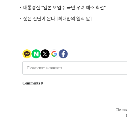
대통령실 "일본 오염수 국민 우려 해소 최선"
젊은 산단이 온다 [최대환의 열쇠 말]