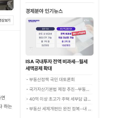
경제분야 인기뉴스
영상보기
ISA 국내투자 전액 비과세···월세
세액공제 확대
부동산정책 국민 대토론회
국가자산기본법 제정 추진···부동산·주식 등 통합 관리
출연
40억 이상 초고가 주택 세부담 급증···실수요자 보호 강화
자 하는
부동산 세제개편안 완전 정복···내 세금 어떻게 달라지나? [K-정책 사용법]