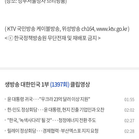
(장소: 정부서울청사 브리핑룸)
( KTV 국민방송 케이블방송, 위성방송 ch164,
www.ktv.go.kr
)
< ⓒ 한국정책방송원 무단전재 및 재배포 금지 >
생방송 대한민국 1부
(1397회)
클립영상
윤 대통령 귀국···"우크라 23억 달러 이상 지원"
01:55
한-인도 정상회담···윤 대통령, 현지 진출 기업인과 오찬
02:02
"한국, '녹색사다리' 될 것"···청정에너지 전환 주도
02:27
릴레이 정상회담···경제협력·부산엑스포 지지 요청
02:28