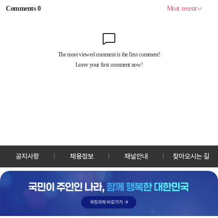
공지사항
채용정보
채널안내
찾아오시는 길
30128 세종특별자치시 정부2청사로 13 한국정책방송원 KTV
TEL: 044-204-8000
Copyrightⓒ KTV 국민방송 All Rights Reserved.
PC버전
앱 다운로드