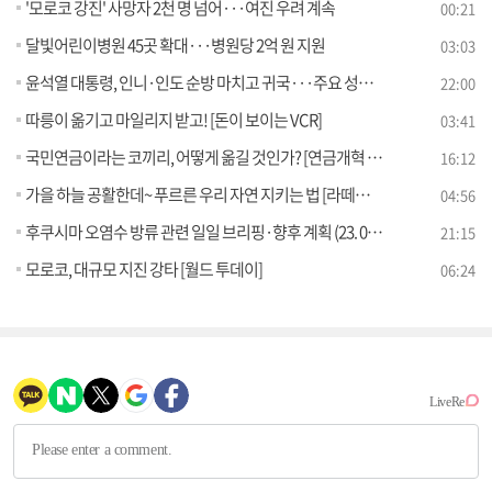
'모로코 강진' 사망자 2천 명 넘어···여진 우려 계속
00:21
달빛어린이병원 45곳 확대···병원당 2억 원 지원
03:03
윤석열 대통령, 인니·인도 순방 마치고 귀국···주요 성과는?
22:00
따릉이 옮기고 마일리지 받고! [돈이 보이는 VCR]
03:41
국민연금이라는 코끼리, 어떻게 옮길 것인가? [연금개혁 A to Z]
16:12
가을 하늘 공활한데~ 푸르른 우리 자연 지키는 법 [라떼는 뉴우스]
04:56
후쿠시마 오염수 방류 관련 일일 브리핑·향후 계획 (23. 09. 11. 11시)
21:15
모로코, 대규모 지진 강타 [월드 투데이]
06:24