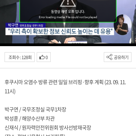
조회수 : 128회
0
공유하기
후쿠시마 오염수 방류 관련 일일 브리핑·향후 계획 (23. 09. 11.
11시)
박구연 / 국무조정실 국무1차장
박성훈 / 해양수산부 차관
신재식 / 원자력안전위원회 방사선방재국장