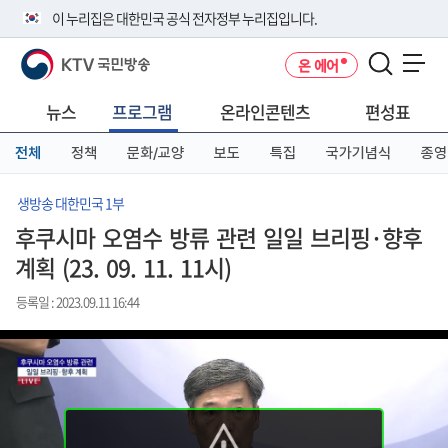
본
메
전
이 누리집은 대한민국 공식 전자정부 누리집입니다.
문
뉴
체
바
바
메
KTV 국민방송
온 에어
로
로
뉴
공식 누리집 주소 확인하기
메뉴 열기
가
가
바
go.kr 주소를 사용하는 누리집은 대한민국 정부기관이 관리하는 누리집입
기
기
로
뉴스
프로그램
온라인콘텐츠
편성표
니다.
가
이밖에 or.kr 또는 .kr등 다른 도메인 주소를 사용하고 있다면 아래 URL에
기
전체
정책
문화/교양
보도
특집
국가기념식
종영
서 도메인 주소를 확인해 보세요
운영중인 공식 누리집보기
생방송 대한민국 1부
후쿠시마 오염수 방류 관련 일일 브리핑·향후
계획 (23. 09. 11. 11시)
등록일 : 2023.09.11 16:44