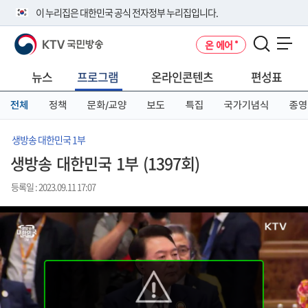
본
메
전
이 누리집은 대한민국 공식 전자정부 누리집입니다.
문
뉴
체
바
바
메
KTV 국민방송
온 에어
로
로
뉴
공식 누리집 주소 확인하기
메뉴 열기
가
가
바
go.kr 주소를 사용하는 누리집은 대한민국 정부기관이 관리하는 누리집입
기
기
로
뉴스
프로그램
온라인콘텐츠
편성표
니다.
가
이밖에 or.kr 또는 .kr등 다른 도메인 주소를 사용하고 있다면 아래 URL에
기
전체
정책
문화/교양
보도
특집
국가기념식
종영
서 도메인 주소를 확인해 보세요
운영중인 공식 누리집보기
생방송 대한민국 1부
생방송 대한민국 1부 (1397회)
등록일 : 2023.09.11 17:07