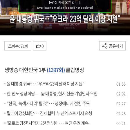
조회수 : 71회
0
공유하기
생방송 대한민국 1부
(1397회)
클립영상
윤 대통령 귀국···"우크라 23억 달러 이상 지원"
01:55
한-인도 정상회담···윤 대통령, 현지 진출 기업인과 오찬
02:02
"한국, '녹색사다리' 될 것"···청정에너지 전환 주도
02:27
릴레이 정상회담···경제협력·부산엑스포 지지 요청
02:28
'모로코 강진' 사망자 2천 명 넘어···여진 우려 계속
00:21