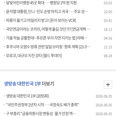
달빛어린이병원 45곳 확대···병원당 2억 원 지원
03:03
윤석열 대통령, 인니·인도 순방 마치고 귀국···주요 성과는?
22:00
따릉이 옮기고 마일리지 받고! [돈이 보이는 VCR]
03:41
국민연금이라는 코끼리, 어떻게 옮길 것인가? [연금개혁 A to Z]
16:12
가을 하늘 공활한데~ 푸르른 우리 자연 지키는 법 [라떼는 뉴우스]
04:56
후쿠시마 오염수 방류 관련 일일 브리핑·향후 계획 (23. 09. 11. 11시)
21:15
모로코, 대규모 지진 강타 [월드 투데이]
06:24
생방송 대한민국 1부
더보기
생방송 대한민국 1부 (2055회)
2026.06.05
"국민주권정부 2년차 시작···국정속도 배가 총력"
2026.06.05
구 부총리 "금융외환시장 변동성·물가 안정 역량 집중"
2026.06.05