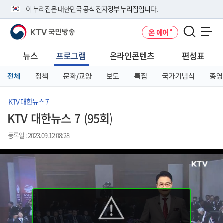
본
메
전
이 누리집은 대한민국 공식 전자정부 누리집입니다.
문
뉴
체
바
바
메
KTV 국민방송
온 에어
로
로
뉴
공식 누리집 주소 확인하기
메뉴 열기
가
가
바
go.kr 주소를 사용하는 누리집은 대한민국 정부기관이 관리하는 누리집입
기
기
로
뉴스
프로그램
온라인콘텐츠
편성표
니다.
가
이밖에 or.kr 또는 .kr등 다른 도메인 주소를 사용하고 있다면 아래 URL에
기
전체
정책
문화/교양
보도
특집
국가기념식
종영
서 도메인 주소를 확인해 보세요
운영중인 공식 누리집보기
KTV 대한뉴스 7
KTV 대한뉴스 7 (95회)
등록일 : 2023.09.12 08:28