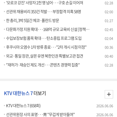
'모로코 강진' 사망자 2천 명 넘어···구호 손길 이어져
02:28
선관위 채용비리 353건 적발···부정합격 의혹 58명
02:00
한 총리, 3박 5일간 체코·폴란드 방문
01:27
다문화가정 지원 확대···168억 규모 교육비 신설 [정책현장+]
02:45
수입보장보험 품목 확대···탄소중립 프로그램 도입
02:04
후쿠시마 오염수 1차 방류 종료···"2차 개시 시점 미정"
00:36
외교·통일 장관, 살몬 유엔 북한인권 특별보고관 접견
00:40
"재허가·재승인 제도 개선···콘텐츠 경쟁력 집중"
02:28
KTV 대한뉴스 7
더보기
KTV 대한뉴스 7 (658회)
2026.06.06
선관위원장 사의 표명···靑 "무겁게 받아들여"
2026.06.06