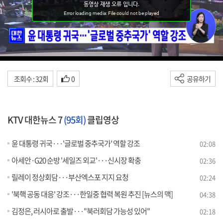
조회수 : 32회
0
공유하기
KTV 대한뉴스 7
(95회)
클립영상
윤 대통령 귀국···'글로벌 중추국가' 역할 강조
02:08
아세안·G20 순방 '세일즈 외교'···신시장 확충
02:36
릴레이 정상회담···부산엑스포 지지 요청
02:24
'북핵 공동 대응' 강조···한일중 협력 복원 추진 [뉴스의 맥]
04:38
김정은, 러시아로 출발···"북러회담 가능성 있어"
02:18