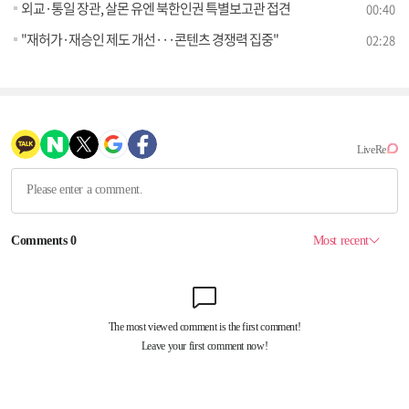
외교·통일 장관, 살몬 유엔 북한인권 특별보고관 접견
00:40
"재허가·재승인 제도 개선···콘텐츠 경쟁력 집중"
02:28