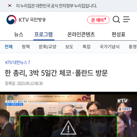
본
메
전
이 누리집은 대한민국 공식 전자정부 누리집입니다.
문
뉴
체
바
바
메
KTV 국민방송
온 에어
로
로
뉴
공식 누리집 주소 확인하기
메뉴 열기
가
가
바
go.kr 주소를 사용하는 누리집은 대한민국 정부기관이 관리하는 누리집입
기
기
로
뉴스
프로그램
온라인콘텐츠
편성표
니다.
가
이밖에 or.kr 또는 .kr등 다른 도메인 주소를 사용하고 있다면 아래 URL에
기
전체
정책
문화/교양
보도
특집
국가기념식
종영
서 도메인 주소를 확인해 보세요
운영중인 공식 누리집보기
KTV 대한뉴스 7
한 총리, 3박 5일간 체코·폴란드 방문
등록일 : 2023.09.12 08:30