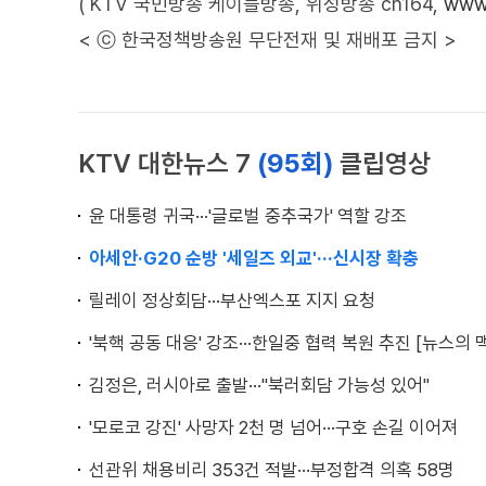
( KTV 국민방송 케이블방송, 위성방송 ch164,
www.
< ⓒ 한국정책방송원 무단전재 및 재배포 금지 >
KTV 대한뉴스 7
(95회)
클립영상
윤 대통령 귀국···'글로벌 중추국가' 역할 강조
아세안·G20 순방 '세일즈 외교'···신시장 확충
릴레이 정상회담···부산엑스포 지지 요청
'북핵 공동 대응' 강조···한일중 협력 복원 추진 [뉴스의 
김정은, 러시아로 출발···"북러회담 가능성 있어"
'모로코 강진' 사망자 2천 명 넘어···구호 손길 이어져
선관위 채용비리 353건 적발···부정합격 의혹 58명