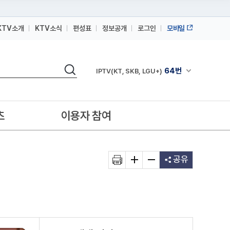
KTV소개
KTV소식
편성표
정보공개
로그인
모바일
164번
스카이라이프
검색
64번
채널안내 펼쳐
IPTV(KT, SKB, LGU+)
164번
스카이라이프
64번
IPTV(KT, SKB, LGU+)
츠
이용자 참여
164번
스카이라이프
공유