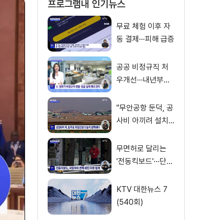
프로그램내 인기뉴스
무료 체험 이후 자
동 결제···피해 급증
공공 비정규직 처
우개선···내년부터
'공정수당' 지급 [뉴
스의 맥]
"무안공항 둔덕, 공
사비 아끼려 설치···
활주로 경사 원인"
무면허로 달리는
'전동킥보드'···단속
사각지대
KTV 대한뉴스 7
(540회)