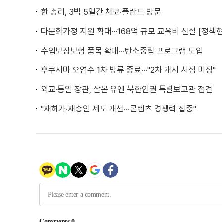
한 총리, 3박 5일간 체코·폴란드 방문
다문화가정 지원 확대···168억 규모 교육비 신설 [정책
수입보장보험 품목 확대···탄소중립 프로그램 도입
후쿠시마 오염수 1차 방류 종료···"2차 개시 시점 미정"
외교·통일 장관, 살몬 유엔 북한인권 특별보고관 접견
"재허가·재승인 제도 개선···콘텐츠 경쟁력 집중"