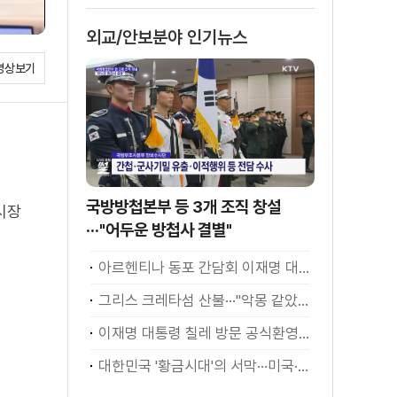
외교/안보분야 인기뉴스
영상보기
국방방첩본부 등 3개 조직 창설
시장
···"어두운 방첩사 결별"
아르헨티나 동포 간담회 이재명 대통령 모두발언
그리스 크레타섬 산불···"악몽 같았다" [월드 투데이]
이재명 대통령 칠레 방문 공식환영식
대한민국 '황금시대'의 서막···미국·남미 순방 성과 총정리 [정.주.행]