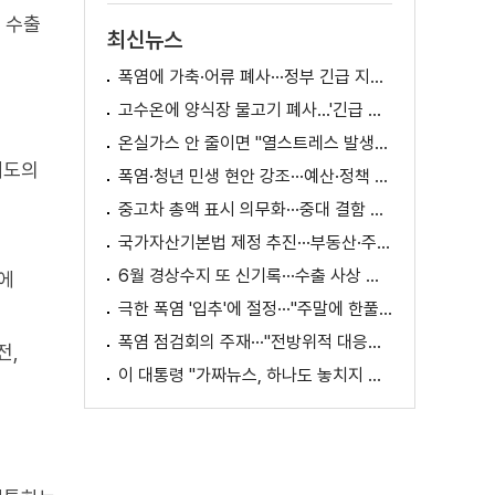
 수출
최신뉴스
폭염에 가축·어류 폐사···정부 긴급 지원책 마련
고수온에 양식장 물고기 폐사...'긴급 방류' 지원
온실가스 안 줄이면 "열스트레스 발생일 29배 증가"
제도의
폭염·청년 민생 현안 강조···예산·정책 방향 제시
중고차 총액 표시 의무화···중대 결함 시 '계약 해제'
국가자산기본법 제정 추진···부동산·주식 등 통합 관리
6월 경상수지 또 신기록···수출 사상 첫 1천억 달러
에
극한 폭염 '입추'에 절정···"주말에 한풀 꺾인다"
폭염 점검회의 주재···"전방위적 대응체계 가동"
전,
이 대통령 "가짜뉴스, 하나도 놓치지 말고 바로잡아야"