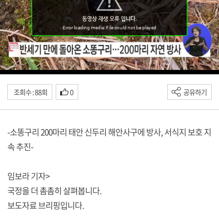
조회수 : 88회
0
공유하기
-소똥구리 200마리 태안 신두리 해안사구에 방사, 서식지 보호 지
속 추진-
임보라 기자>
국정을 더 촘촘히 살펴봅니다.
보도자료 브리핑입니다.