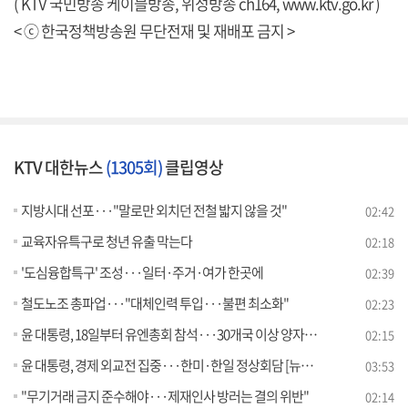
( KTV 국민방송 케이블방송, 위성방송 ch164,
www.ktv.go.kr
)
< ⓒ 한국정책방송원 무단전재 및 재배포 금지 >
KTV 대한뉴스
(1305회)
클립영상
지방시대 선포···"말로만 외치던 전철 밟지 않을 것"
02:42
교육자유특구로 청년 유출 막는다
02:18
'도심융합특구' 조성···일터·주거·여가 한곳에
02:39
철도노조 총파업···"대체인력 투입···불편 최소화"
02:23
윤 대통령, 18일부터 유엔총회 참석···30개국 이상 양자회담
02:15
윤 대통령, 경제 외교전 집중···한미·한일 정상회담 [뉴스의 맥]
03:53
"무기거래 금지 준수해야···제재인사 방러는 결의 위반"
02:14