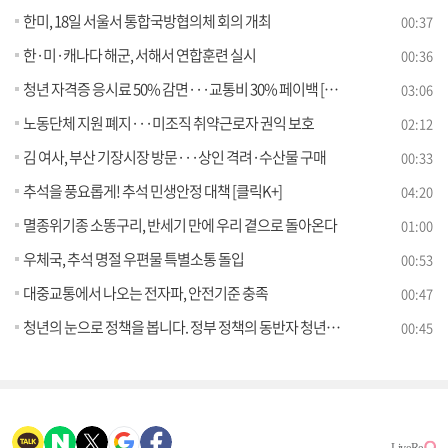
한미, 18일 서울서 통합국방협의체 회의 개최
00:37
한·미·캐나다 해군, 서해서 연합훈련 실시
00:36
청년 자격증 응시료 50% 감면···교통비 30% 페이백 [정책현장+]
03:06
노동단체 지원 폐지···미조직 취약근로자 권익 보호
02:12
김 여사, 부산 기장시장 방문···상인 격려·수산물 구매
00:33
추석을 풍요롭게! 추석 민생안정 대책 [클릭K+]
04:20
멸종위기종 소똥구리, 반세기 만에 우리 곁으로 돌아온다
01:00
우체국, 추석 명절 우편물 특별소통 돌입
00:53
대중교통에서 나오는 전자파, 안전기준 충족
00:47
청년의 눈으로 정책을 봅니다. 정부 정책의 동반자 청년보좌역을 채용합니다.
00:45