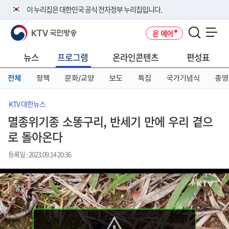
본
메
전
이 누리집은 대한민국 공식 전자정부 누리집입니다.
문
뉴
체
바
바
메
KTV 국민방송
온 에어
로
로
뉴
공식 누리집 주소 확인하기
메뉴 열기
가
가
바
go.kr 주소를 사용하는 누리집은 대한민국 정부기관이 관리하는 누리집입
기
기
로
뉴스
프로그램
온라인콘텐츠
편성표
니다.
가
이밖에 or.kr 또는 .kr등 다른 도메인 주소를 사용하고 있다면 아래 URL에
기
전체
정책
문화/교양
보도
특집
국가기념식
종영
서 도메인 주소를 확인해 보세요
운영중인 공식 누리집보기
KTV 대한뉴스
멸종위기종 소똥구리, 반세기 만에 우리 곁으
로 돌아온다
등록일 : 2023.09.14 20:36