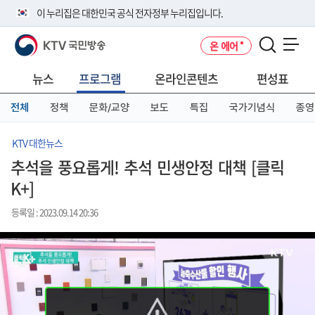
본
메
전
이 누리집은 대한민국 공식 전자정부 누리집입니다.
문
뉴
체
바
바
메
KTV 국민방송
온 에어
로
로
뉴
공식 누리집 주소 확인하기
메뉴 열기
가
가
바
go.kr 주소를 사용하는 누리집은 대한민국 정부기관이 관리하는 누리집입
기
기
로
뉴스
프로그램
온라인콘텐츠
편성표
니다.
가
이밖에 or.kr 또는 .kr등 다른 도메인 주소를 사용하고 있다면 아래 URL에
기
전체
정책
문화/교양
보도
특집
국가기념식
종영
서 도메인 주소를 확인해 보세요
운영중인 공식 누리집보기
KTV 대한뉴스
추석을 풍요롭게! 추석 민생안정 대책 [클릭
K+]
등록일 : 2023.09.14 20:36