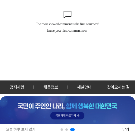
공지사항
채용정보
채널안내
찾아오시는 길
30128 세종특별자치시 정부2청사로 13 한국정책방송원 KTV
TEL: 044-204-8000
Copyrightⓒ KTV 국민방송 All Rights Reserved.
PC버전
앱 다운로드
오늘 하루 보지 않기
닫기