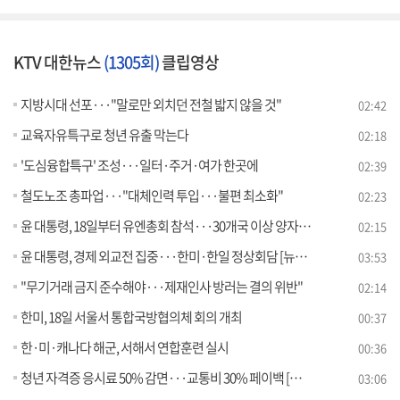
KTV 대한뉴스
(1305회)
클립영상
지방시대 선포···"말로만 외치던 전철 밟지 않을 것"
02:42
교육자유특구로 청년 유출 막는다
02:18
'도심융합특구' 조성···일터·주거·여가 한곳에
02:39
철도노조 총파업···"대체인력 투입···불편 최소화"
02:23
윤 대통령, 18일부터 유엔총회 참석···30개국 이상 양자회담
02:15
윤 대통령, 경제 외교전 집중···한미·한일 정상회담 [뉴스의 맥]
03:53
"무기거래 금지 준수해야···제재인사 방러는 결의 위반"
02:14
한미, 18일 서울서 통합국방협의체 회의 개최
00:37
한·미·캐나다 해군, 서해서 연합훈련 실시
00:36
청년 자격증 응시료 50% 감면···교통비 30% 페이백 [정책현장+]
03:06