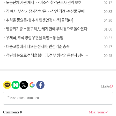
노동단체 지원 폐지···미조직 취약근로자 권익 보호
02:12
김 여사, 부산 기장시장 방문···상인 격려·수산물 구매
00:33
추석을 풍요롭게! 추석 민생안정 대책 [클릭K+]
04:20
멸종위기종 소똥구리, 반세기 만에 우리 곁으로 돌아온다
01:00
우체국, 추석 명절 우편물 특별소통 돌입
00:53
대중교통에서 나오는 전자파, 안전기준 충족
00:47
청년의 눈으로 정책을 봅니다. 정부 정책의 동반자 청년보좌역을 채용합니다.
00:45