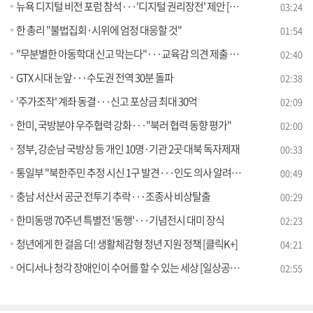
뉴욕 디지털 비전 포럼 참석···'디지털 권리장전' 제안 [뉴스의 맥]
03:24
한 총리 "불법집회·시위에 엄정 대응할 것"
01:54
"무분별한 아동학대 신고 막는다"···교육감 의견 제출 의무화
02:40
GTX 시대 눈앞···수도권 전역 30분 돌파
02:38
'주가조작' 계좌 동결···신고 포상금 최대 30억
02:09
한미, 국방분야 우주협력 강화···"북러 협력 동향 평가"
02:00
정부, 강순남 국방상 등 개인 10명·기관 2곳 대북 독자제재
00:33
통일부 "북한주민 추정 시신 1구 발견···인도 의사 알려달라"
00:49
충남 서산서 공군 전투기 추락···조종사 비상탈출
00:29
한미동맹 70주년 특별전 '동행'···기념전시 대미 장식
02:23
청년에게 한 걸음 더! 생활체감형 청년 지원 정책 [클릭K+]
04:21
어디서나 청각 장애인이 수어를 할 수 있는 세상 [일상공감365]
02:55