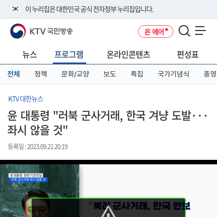
본
메
전
이 누리집은 대한민국 공식 전자정부 누리집입니다.
문
뉴
체
바
바
메
KTV 국민방송
온 에어
로
로
뉴
공식 누리집 주소 확인하기
메뉴 열기
가
가
바
go.kr 주소를 사용하는 누리집은 대한민국 정부기관이 관리하는 누리집입
기
기
로
뉴스
프로그램
온라인콘텐츠
편성표
니다.
가
이밖에 or.kr 또는 .kr등 다른 도메인 주소를 사용하고 있다면 아래 URL에
기
전체
정책
문화/교양
보도
특집
국가기념식
종영
서 도메인 주소를 확인해 보세요
운영중인 공식 누리집보기
KTV 대한뉴스
윤 대통령 "러북 군사거래, 한국 겨냥 도발···
좌시 않을 것"
등록일 : 2023.09.21 20:19