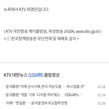
뉴욕에서 KTV 최영은입니다.
( KTV 국민방송 케이블방송, 위성방송 ch164,
www.ktv.go.kr
)
< ⓒ 한국정책방송원 무단전재 및 재배포 금지 >
KTV 대한뉴스
(1310회)
클립영상
윤 대통령 "러북 군사거래, 한국 겨냥 도발···좌시 않을 것"
02:28
윤 대통령 "개발·기후·디지털 격차 해소···ODA 40% 확대"
01:54
'러북'·'한일중'···윤석열 정부 외교철학 반영
02:08