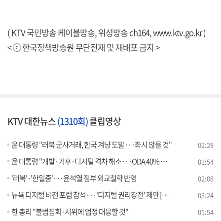
( KTV 국민방송 케이블방송, 위성방송 ch164,
www.ktv.go.kr
)
< ⓒ 한국정책방송원 무단전재 및 재배포 금지 >
KTV 대한뉴스
(1310회)
클립영상
윤 대통령 "러북 군사거래, 한국 겨냥 도발···좌시 않을 것"
02:28
윤 대통령 "개발·기후·디지털 격차 해소···ODA 40% 확대"
01:54
'러북'·'한일중'···윤석열 정부 외교철학 반영
02:08
뉴욕 디지털 비전 포럼 참석···'디지털 권리장전' 제안 [뉴스의 맥]
03:24
한 총리 "불법집회·시위에 엄정 대응할 것"
01:54