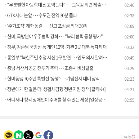
"무분별한 아동학대 신고 막는다"···교육감 의견 제출 의무화
02:40
GTX 시대 눈앞···수도권 전역 30분 돌파
02:38
'주가조작' 계좌 동결···신고 포상금 최대 30억
02:09
한미, 국방분야 우주협력 강화···"북러 협력 동향 평가"
02:00
정부, 강순남 국방상 등 개인 10명·기관 2곳 대북 독자제재
00:33
통일부 "북한주민 추정 시신 1구 발견···인도 의사 알려달라"
00:49
충남 서산서 공군 전투기 추락···조종사 비상탈출
00:29
한미동맹 70주년 특별전 '동행'···기념전시 대미 장식
02:23
청년에게 한 걸음 더! 생활체감형 청년 지원 정책 [클릭K+]
04:21
어디서나 청각 장애인이 수어를 할 수 있는 세상 [일상공감365]
02:55