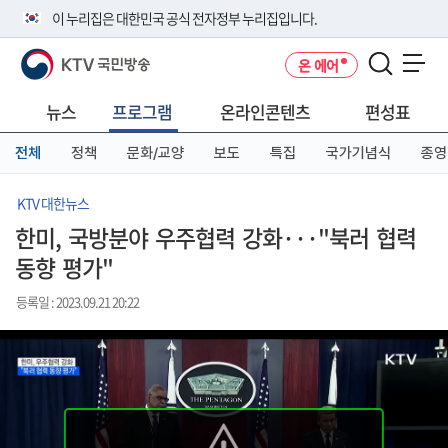
본
메
전
이 누리집은 대한민국 공식 전자정부 누리집입니다.
문
뉴
체
바
바
메
KTV 국민방송
온 에어
로
로
뉴
공식 누리집 주소 확인하기
메뉴 열기
가
가
바
go.kr 주소를 사용하는 누리집은 대한민국 정부기관이 관리하는 누리집입
기
기
로
뉴스
프로그램
온라인콘텐츠
편성표
니다.
가
이밖에 or.kr 또는 .kr등 다른 도메인 주소를 사용하고 있다면 아래 URL에
기
전체
정책
문화/교양
보도
특집
국가기념식
종영
서 도메인 주소를 확인해 보세요
운영중인 공식 누리집보기
KTV 대한뉴스
한미, 국방분야 우주협력 강화···"북러 협력
동향 평가"
등록일 : 2023.09.21 20:22