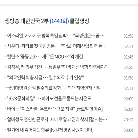
생방송 대한민국 2부
(1443회)
클립영상
이스라엘, 가자지구 병력 투입 임박···"국경검문소 곧 열릴 듯"
01:58
사우디·카타르 첫 국빈방문···"안보·미래산업 협력 논의"
02:11
탈탄소 '중동 2.0'···새로운 MOU·계약 체결
01:45
김정은, 러 외무 접견···통일부 "민생 개선 방향 협력해야"
02:25
"의료인력 확충 시급···필수의료 수가 인상"
01:38
국립대병원 중심 필수의료 강화···의대 지역인재 선발 확대
02:11
'2023 문화의 달'···피아노 선율로 물드는 자은도
02:09
바이든 "이스라엘·우크라 대규모 지원" [글로벌 핫이슈]
06:08
알바생도 엄연한 근로자! 제대로 알고 권리 찾자 [잘 사는 법]
20:12
벨기에 내 깊어지는 한류 [K-컬처 영업사원이 뛴다]
08:04