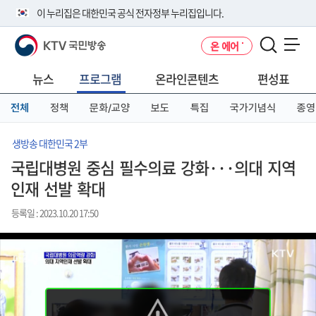
본
메
전
이 누리집은 대한민국 공식 전자정부 누리집입니다.
문
뉴
체
바
바
메
KTV 국민방송
온 에어
로
로
뉴
공식 누리집 주소 확인하기
메뉴 열기
가
가
바
go.kr 주소를 사용하는 누리집은 대한민국 정부기관이 관리하는 누리집입
기
기
로
뉴스
프로그램
온라인콘텐츠
편성표
니다.
가
이밖에 or.kr 또는 .kr등 다른 도메인 주소를 사용하고 있다면 아래 URL에
기
전체
정책
문화/교양
보도
특집
국가기념식
종영
서 도메인 주소를 확인해 보세요
운영중인 공식 누리집보기
생방송 대한민국 2부
국립대병원 중심 필수의료 강화···의대 지역
인재 선발 확대
등록일 : 2023.10.20 17:50