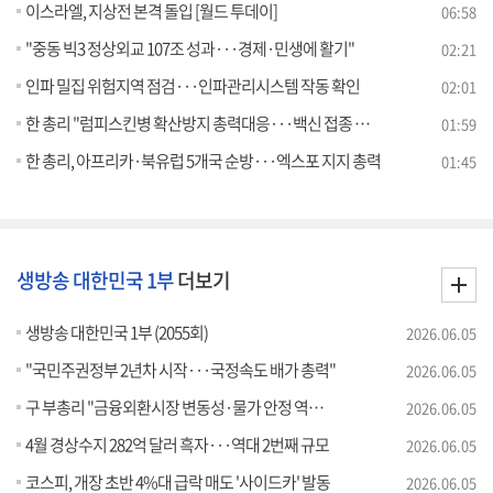
이스라엘, 지상전 본격 돌입 [월드 투데이]
06:58
"중동 빅3 정상외교 107조 성과···경제·민생에 활기"
02:21
인파 밀집 위험지역 점검···인파관리시스템 작동 확인
02:01
한 총리 "럼피스킨병 확산방지 총력대응···백신 접종 당부"
01:59
한 총리, 아프리카·북유럽 5개국 순방···엑스포 지지 총력
01:45
생방송 대한민국 1부
더보기
생방송 대한민국 1부 (2055회)
2026.06.05
"국민주권정부 2년차 시작···국정속도 배가 총력"
2026.06.05
구 부총리 "금융외환시장 변동성·물가 안정 역량 집중"
2026.06.05
4월 경상수지 282억 달러 흑자···역대 2번째 규모
2026.06.05
코스피, 개장 초반 4%대 급락 매도 '사이드카' 발동
2026.06.05