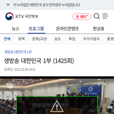
본
메
전
이 누리집은 대한민국 공식 전자정부 누리집입니다.
문
뉴
체
바
바
메
KTV 국민방송
온 에어
로
로
뉴
공식 누리집 주소 확인하기
메뉴 열기
가
가
바
go.kr 주소를 사용하는 누리집은 대한민국 정부기관이 관리하는 누리집입
기
기
로
뉴스
프로그램
온라인콘텐츠
편성표
니다.
가
이밖에 or.kr 또는 .kr등 다른 도메인 주소를 사용하고 있다면 아래 URL에
기
전체
정책
문화/교양
보도
특집
국가기념식
종영
서 도메인 주소를 확인해 보세요
운영중인 공식 누리집보기
생방송 대한민국 1부
생방송 대한민국 1부 (1425회)
등록일 : 2023.10.30 14:01