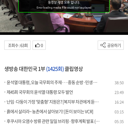
조회수 : 63회
0
공유하기
생방송 대한민국 1부
(1425회)
클립영상
윤석열 대통령, 오늘 국무회의 주재···중동 순방·민생 행정 언급
38:50
제45회 국무회의 윤석열 대통령 모두 발언
23:49
난임·다둥이 가정 '맞춤형' 지원은? [복지부 차관에게 듣는다 저출산 고령화 해법]
16:24
흙에서 살리라~ 농촌에서 살아보기! [돈이 보이는 VCR]
03:15
후쿠시마 오염수 방류 관련 일일 브리핑·향후계획 발표 (23. 10. 30. 11시)
05:35