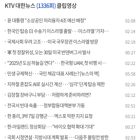
KTV 대한뉴스
(1336회)
클립영상
윤 대통령 "소상공인 저리융자 4조 예산 배정"
02:08
한국인 탑승 日 수송기 이스라엘 출발···이스라엘 '가자시티 포위'
02:14
국제사회 우려 고조···미국 국무장관 이스라엘 방문
02:19
軍 첫 정찰위성, 오는 30일 미국 반덴버그서 발사
00:27
"2025년 도심 하늘길 연다"···한국형 UAM, 첫 비행 시연 [정책현장+]
02:22
민생 규제혁신···국민 체감 대표 사례는? [뉴스의 맥]
05:58
지하철 혼잡도 AI로 실시간 계산···'심각' 단계 탑승 제한
02:26
김장철 장바구니 부담···저렴하게 준비하려면?
02:12
전국서 빈대 속출···정부합동대책본부 가동
02:51
한 총리, 3박 7일 강행군···엑스포 막판 지지 요청
03:21
한-아일랜드 정상회담···"바이오 협력 확대 기대"
00:27
국회 시정연설·지방시대 계획 발표···다음주 블링컨 방한
02:53