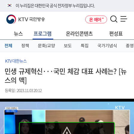
본
메
전
이 누리집은 대한민국 공식 전자정부 누리집입니다.
문
뉴
체
바
바
메
KTV 국민방송
온 에어
로
로
뉴
공식 누리집 주소 확인하기
메뉴 열기
가
가
바
go.kr 주소를 사용하는 누리집은 대한민국 정부기관이 관리하는 누리집입
기
기
로
뉴스
프로그램
온라인콘텐츠
편성표
니다.
가
이밖에 or.kr 또는 .kr등 다른 도메인 주소를 사용하고 있다면 아래 URL에
기
전체
정책
문화/교양
보도
특집
국가기념식
종영
서 도메인 주소를 확인해 보세요
운영중인 공식 누리집보기
KTV 대한뉴스
민생 규제혁신···국민 체감 대표 사례는? [뉴
스의 맥]
등록일 : 2023.11.03 20:12