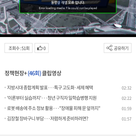
조회수 : 51회
0
공유하기
정책현장+
(46회)
클립영상
지방시대 종합계획 발표···특구 고도화·세제 혜택
02:32
'이론부터 실습까지'···청년 구직자 일학습병행 지원
02:22
로봇 배송에 주소 정보 활용···"장애물 피해 문 앞까지"
01:59
김장철 장바구니 부담···저렴하게 준비하려면?
01:57