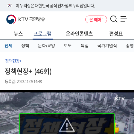
본
메
전
이 누리집은 대한민국 공식 전자정부 누리집입니다.
문
뉴
체
바
바
메
KTV 국민방송
온 에어
로
로
뉴
공식 누리집 주소 확인하기
메뉴 열기
가
가
바
go.kr 주소를 사용하는 누리집은 대한민국 정부기관이 관리하는 누리집입
기
기
로
뉴스
프로그램
온라인콘텐츠
편성표
니다.
가
이밖에 or.kr 또는 .kr등 다른 도메인 주소를 사용하고 있다면 아래 URL에
기
전체
정책
문화/교양
보도
특집
국가기념식
종영
서 도메인 주소를 확인해 보세요
운영중인 공식 누리집보기
정책현장+
정책현장+ (46회)
등록일 : 2023.11.05 14:48