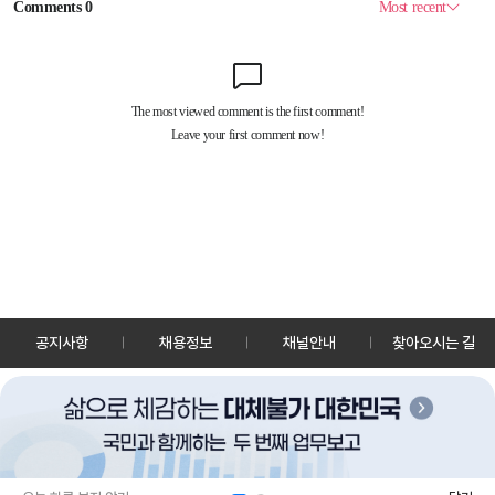
공지사항
채용정보
채널안내
찾아오시는 길
30128 세종특별자치시 정부2청사로 13 한국정책방송원 KTV
TEL: 044-204-8000
Copyrightⓒ KTV 국민방송 All Rights Reserved.
PC버전
앱 다운로드