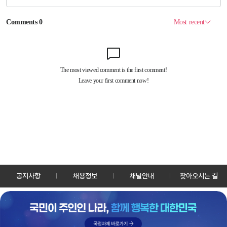
공지사항
채용정보
채널안내
찾아오시는 길
30128 세종특별자치시 정부2청사로 13 한국정책방송원 KTV
TEL: 044-204-8000
Copyrightⓒ KTV 국민방송 All Rights Reserved.