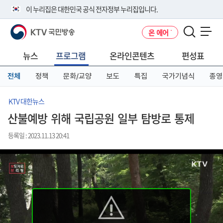
본
메
전
이 누리집은 대한민국 공식 전자정부 누리집입니다.
문
뉴
체
바
바
메
KTV 국민방송
온 에어
로
로
뉴
공식 누리집 주소 확인하기
메뉴 열기
가
가
바
go.kr 주소를 사용하는 누리집은 대한민국 정부기관이 관리하는 누리집입
기
기
로
뉴스
프로그램
온라인콘텐츠
편성표
니다.
가
이밖에 or.kr 또는 .kr등 다른 도메인 주소를 사용하고 있다면 아래 URL에
기
전체
정책
문화/교양
보도
특집
국가기념식
종영
서 도메인 주소를 확인해 보세요
운영중인 공식 누리집보기
KTV 대한뉴스
산불예방 위해 국립공원 일부 탐방로 통제
등록일 : 2023.11.13 20:41