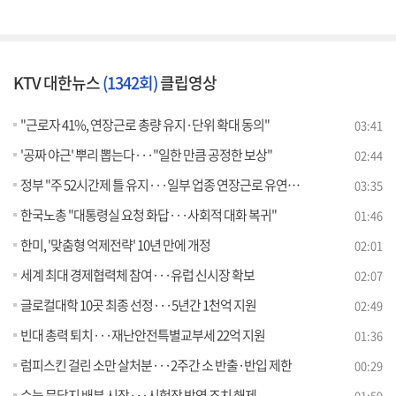
KTV 대한뉴스
(1342회)
클립영상
"근로자 41%, 연장근로 총량 유지·단위 확대 동의"
03:41
'공짜 야근' 뿌리 뽑는다···"일한 만큼 공정한 보상"
02:44
정부 "주 52시간제 틀 유지···일부 업종 연장근로 유연화" [뉴스의 맥]
03:35
한국노총 "대통령실 요청 화답···사회적 대화 복귀"
01:46
한미, '맞춤형 억제전략' 10년 만에 개정
02:01
세계 최대 경제협력체 참여···유럽 신시장 확보
02:07
글로컬대학 10곳 최종 선정···5년간 1천억 지원
02:49
빈대 총력 퇴치···재난안전특별교부세 22억 지원
01:36
럼피스킨 걸린 소만 살처분···2주간 소 반출·반입 제한
00:29
수능 문답지 배부 시작···시험장 방역 조치 해제
01:59