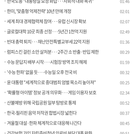
한국노총 "대통령실 요청 화답···사회적 대화 복귀"
01:46
한미, '맞춤형 억제전략' 10년 만에 개정
02:01
세계 최대 경제협력체 참여···유럽 신시장 확보
02:07
글로컬대학 10곳 최종 선정···5년간 1천억 지원
02:49
빈대 총력 퇴치···재난안전특별교부세 22억 지원
01:36
럼피스킨 걸린 소만 살처분···2주간 소 반출·반입 제한
00:29
수능 문답지 배부 시작···시험장 방역 조치 해제
01:59
'수능 한파' 없을 듯···수능일 오후 전국 비
00:32
윤 대통령 "세계적으로 중대범죄 엄벌 목소리 높아져"
00:25
'확률형 아이템' 정보 공개 의무화···게임 이용자 보호
02:34
산불예방 위해 국립공원 일부 탐방로 통제
00:52
한국-필리핀 음악 저작권 합법시장 넓힌다
00:37
겨울철 대설·한파 체계적으로 대응해 나간다
00:45
건강보험 가입 자립준비청년 의료비 부담 대폭 완화
00:51