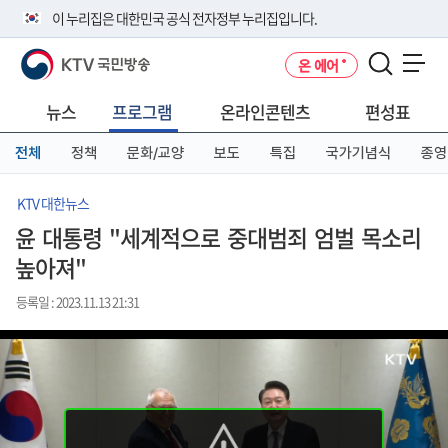
본
메
전
이 누리집은 대한민국 공식 전자정부 누리집입니다.
문
뉴
체
바
바
메
KTV 국민방송
온 에어
로
로
뉴
공식 누리집 주소 확인하기
메뉴 열기
가
가
바
go.kr 주소를 사용하는 누리집은 대한민국 정부기관이 관리하는 누리집입
기
기
로
뉴스
프로그램
온라인콘텐츠
편성표
니다.
가
이밖에 or.kr 또는 .kr등 다른 도메인 주소를 사용하고 있다면 아래 URL에
기
전체
정책
문화/교양
보도
특집
국가기념식
종영
서 도메인 주소를 확인해 보세요
운영중인 공식 누리집보기
KTV 대한뉴스
윤 대통령 "세계적으로 중대범죄 엄벌 목소리
높아져"
등록일 : 2023.11.13 21:31