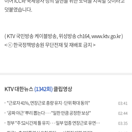
이어 ICC와 국제형사 정의 실현을 위한 노력을 지속할 것이라고
덧붙였습니다.
( KTV 국민방송 케이블방송, 위성방송 ch164,
www.ktv.go.kr
)
< ⓒ 한국정책방송원 무단전재 및 재배포 금지 >
KTV 대한뉴스
(1342회)
클립영상
"근로자 41%, 연장근로 총량 유지·단위 확대 동의"
03:41
'공짜 야근' 뿌리 뽑는다···"일한 만큼 공정한 보상"
02:44
정부 "주 52시간제 틀 유지···일부 업종 연장근로 유연화" [뉴스의 맥]
03:35