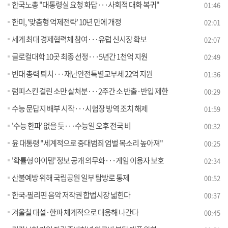
한국노총 "대통령실 요청 화답···사회적 대화 복귀"
01:46
한미, '맞춤형 억제전략' 10년 만에 개정
02:01
세계 최대 경제협력체 참여···유럽 신시장 확보
02:07
글로컬대학 10곳 최종 선정···5년간 1천억 지원
02:49
빈대 총력 퇴치···재난안전특별교부세 22억 지원
01:36
럼피스킨 걸린 소만 살처분···2주간 소 반출·반입 제한
00:29
수능 문답지 배부 시작···시험장 방역 조치 해제
01:59
'수능 한파' 없을 듯···수능일 오후 전국 비
00:32
윤 대통령 "세계적으로 중대범죄 엄벌 목소리 높아져"
00:25
'확률형 아이템' 정보 공개 의무화···게임 이용자 보호
02:34
산불예방 위해 국립공원 일부 탐방로 통제
00:52
한국-필리핀 음악 저작권 합법시장 넓힌다
00:37
겨울철 대설·한파 체계적으로 대응해 나간다
00:45