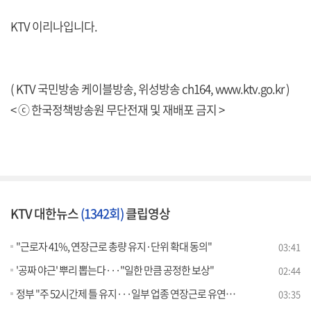
KTV 이리나입니다.
( KTV 국민방송 케이블방송, 위성방송 ch164,
www.ktv.go.kr
)
< ⓒ 한국정책방송원 무단전재 및 재배포 금지 >
KTV 대한뉴스
(1342회)
클립영상
"근로자 41%, 연장근로 총량 유지·단위 확대 동의"
03:41
'공짜 야근' 뿌리 뽑는다···"일한 만큼 공정한 보상"
02:44
정부 "주 52시간제 틀 유지···일부 업종 연장근로 유연화" [뉴스의 맥]
03:35