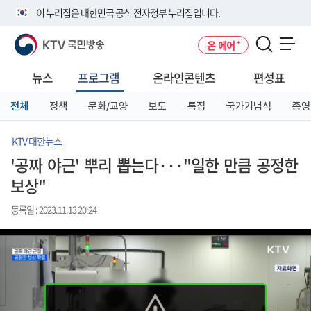
본
메
전
이 누리집은 대한민국 공식 전자정부 누리집입니다.
문
뉴
체
바
바
메
KTV 국민방송
온 에어
로
로
뉴
공식 누리집 주소 확인하기
메뉴 열기
가
가
바
go.kr 주소를 사용하는 누리집은 대한민국 정부기관이 관리하는 누리집입
기
기
로
뉴스
프로그램
온라인콘텐츠
편성표
니다.
가
이밖에 or.kr 또는 .kr등 다른 도메인 주소를 사용하고 있다면 아래 URL에
기
전체
정책
문화/교양
보도
특집
국가기념식
종영
서 도메인 주소를 확인해 보세요
운영중인 공식 누리집보기
KTV 대한뉴스
'공짜 야근' 뿌리 뽑는다···"일한 만큼 공정한
보상"
등록일 : 2023.11.13 20:24