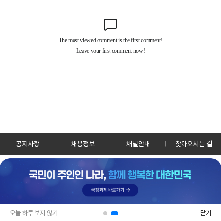
공지사항
채용정보
채널안내
찾아오시는 길
30128 세종특별자치시 정부2청사로 13 한국정책방송원 KTV
TEL: 044-204-8000
Copyrightⓒ KTV 국민방송 All Rights Reserved.
PC버전
앱 다운로드
오늘 하루 보지 않기
닫기