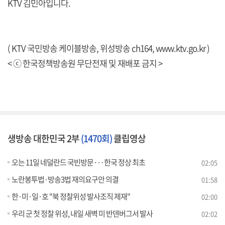
KTV 김민아입니다.
( KTV 국민방송 케이블방송, 위성방송 ch164,
www.ktv.go.kr
)
< ⓒ 한국정책방송원 무단전재 및 재배포 금지 >
생방송 대한민국 2부
(1470회)
클립영상
오는 11일 네덜란드 국빈방문···한국 정상 최초
02:05
노란봉투법·방송3법 재의요구안 의결
01:58
한·미·일·호 "북 정찰위성 발사조직 제재"
02:00
우리 군 첫 정찰 위성, 내일 새벽 미 반덴버그서 발사
02:02