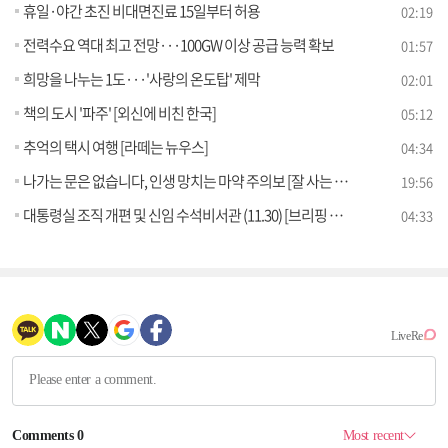
휴일·야간 초진 비대면진료 15일부터 허용
02:19
전력수요 역대 최고 전망···100GW 이상 공급 능력 확보
01:57
희망을 나누는 1도···'사랑의 온도탑' 제막
02:01
책의 도시 '파주' [외신에 비친 한국]
05:12
추억의 택시 여행 [라떼는 뉴우스]
04:34
나가는 문은 없습니다, 인생 망치는 마약 주의보 [잘 사는 법]
19:56
대통령실 조직 개편 및 신임 수석비서관 (11.30) [브리핑 인사이트]
04:33