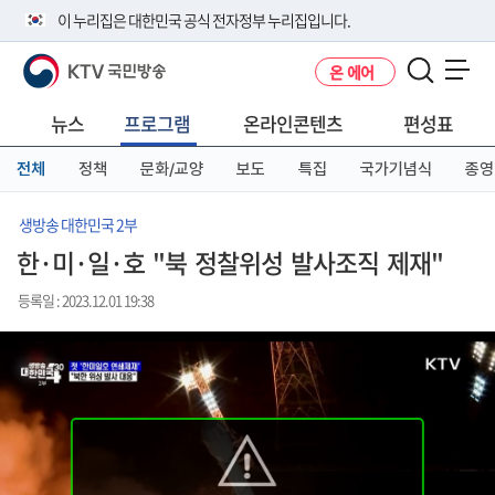
본
메
전
이 누리집은 대한민국 공식 전자정부 누리집입니다.
문
뉴
체
바
바
메
KTV 국민방송
온 에어
로
로
뉴
공식 누리집 주소 확인하기
메뉴 열기
가
가
바
go.kr 주소를 사용하는 누리집은 대한민국 정부기관이 관리하는 누리집입
기
기
로
뉴스
프로그램
온라인콘텐츠
편성표
니다.
가
이밖에 or.kr 또는 .kr등 다른 도메인 주소를 사용하고 있다면 아래 URL에
기
전체
정책
문화/교양
보도
특집
국가기념식
종영
서 도메인 주소를 확인해 보세요
운영중인 공식 누리집보기
생방송 대한민국 2부
한·미·일·호 "북 정찰위성 발사조직 제재"
등록일 : 2023.12.01 19:38