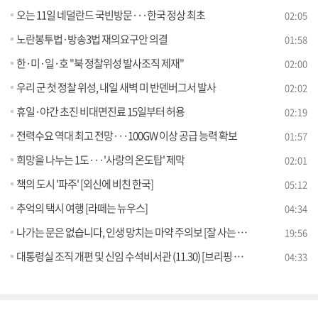
오는 11일 네덜란드 국빈방문···한국 정상 최초
02:05
노란봉투법·방송3법 재의요구안 의결
01:58
한·미·일·호 "북 정찰위성 발사조직 제재"
02:00
우리 군 첫 정찰 위성, 내일 새벽 미 반덴버그서 발사
02:02
휴일·야간 초진 비대면진료 15일부터 허용
02:19
전력수요 역대 최고 전망···100GW 이상 공급 능력 확보
01:57
희망을 나누는 1도···'사랑의 온도탑' 제막
02:01
책의 도시 '파주' [외신에 비친 한국]
05:12
추억의 택시 여행 [라떼는 뉴우스]
04:34
나가는 문은 없습니다, 인생 망치는 마약 주의보 [잘 사는 법]
19:56
대통령실 조직 개편 및 신임 수석비서관 (11.30) [브리핑 인사이트]
04:33