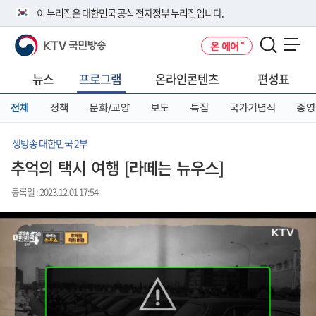
본
메
전
이 누리집은 대한민국 공식 전자정부 누리집입니다.
문
뉴
체
바
바
메
KTV 국민방송
온 에어
로
로
뉴
공식 누리집 주소 확인하기
메뉴 열기
가
가
바
go.kr 주소를 사용하는 누리집은 대한민국 정부기관이 관리하는 누리집입
기
기
로
뉴스
프로그램
온라인콘텐츠
편성표
니다.
가
이밖에 or.kr 또는 .kr등 다른 도메인 주소를 사용하고 있다면 아래 URL에
기
전체
정책
문화/교양
보도
특집
국가기념식
종영
서 도메인 주소를 확인해 보세요
운영중인 공식 누리집보기
생방송 대한민국 2부
추억의 택시 여행 [라떼는 뉴우스]
등록일 : 2023.12.01 17:54