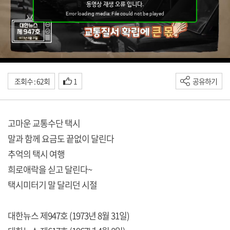
조회수 : 62회
1
공유하기
고마운 교통수단 택시
말과 함께 요금도 끝없이 달린다
추억의 택시 여행
희로애락을 싣고 달린다~
택시미터기 말 달리던 시절
대한뉴스 제947호 (1973년 8월 31일)