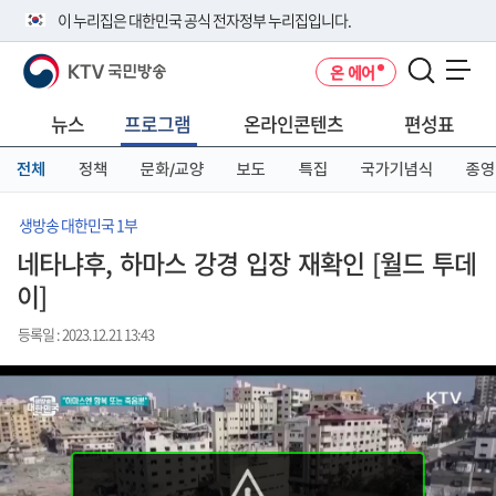
본
메
전
이 누리집은 대한민국 공식 전자정부 누리집입니다.
문
뉴
체
바
바
메
KTV 국민방송
온 에어
로
로
뉴
공식 누리집 주소 확인하기
메뉴 열기
가
가
바
go.kr 주소를 사용하는 누리집은 대한민국 정부기관이 관리하는 누리집입
기
기
로
뉴스
프로그램
온라인콘텐츠
편성표
니다.
가
이밖에 or.kr 또는 .kr등 다른 도메인 주소를 사용하고 있다면 아래 URL에
기
전체
정책
문화/교양
보도
특집
국가기념식
종영
서 도메인 주소를 확인해 보세요
운영중인 공식 누리집보기
생방송 대한민국 1부
네타냐후, 하마스 강경 입장 재확인 [월드 투데
이]
등록일 : 2023.12.21 13:43