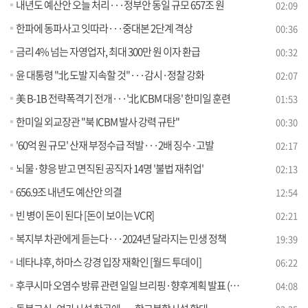
내년도 예산안 오늘 처리···정부안 동일 규모 657조 원
02:09
한파에 동파사고 잇따라···중대본 2단계 격상
00:36
금리 4% 넘는 자영업자, 최대 300만 원 이자 환급
00:32
윤 대통령 "北 도발 지속할 것"···감시·정찰 강화
02:07
美 B-1B 전략폭격기 전개···'北 ICBM 대응' 한미일 훈련
01:53
한미일 외교장관 "북 ICBM 발사 강력 규탄"
00:30
'60억 원 규모' 산재 부정수급 적발···2배 징수·고발
02:17
뇌물·향응 받고 면직된 공직자 14명 '불법 재취업'
02:13
656.9조 내년도 예산안 의결
12:54
빈 병이 돈이 된다 [돈이 보이는 VCR]
02:21
복지부 차관에게 듣는다···2024년 달라지는 민생 정책
19:39
네타냐후, 하마스 강경 입장 재확인 [월드 투데이]
06:22
후쿠시마 오염수 방류 관련 일일 브리핑·향후계획 발표 (23. 12. 21. 11시)
04:08