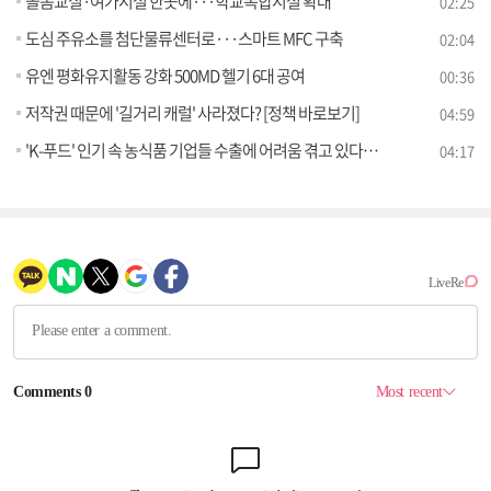
돌봄교실·여가시설 한곳에···학교복합시설 확대
02:25
도심 주유소를 첨단물류센터로···스마트 MFC 구축
02:04
유엔 평화유지활동 강화 500MD 헬기 6대 공여
00:36
저작권 때문에 '길거리 캐럴' 사라졌다? [정책 바로보기]
04:59
'K-푸드' 인기 속 농식품 기업들 수출에 어려움 겪고 있다? [정책 바로보기]
04:17