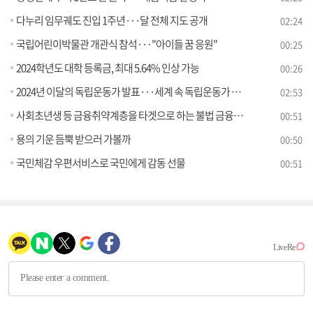
다누리 임무궤도 진입 1주년···달 전체 지도 공개
02:24
국립어린이박물관 개관식 참석···"아이들 꿈 응원"
00:25
2024학년도 대학 등록금, 최대 5.64% 인상 가능
00:26
2024년 이달의 독립운동가 발표···세계 속 독립운동가 38명
02:53
사회초년생 등 금융취약계층을 타겟으로 하는 불법 금융 사기 조심하세요!
00:51
용의 기운 듬뿍 받으러 가볼까
00:50
국민체감 우편서비스로 국민에게 감동 선물
00:51