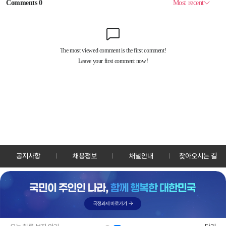
공지사항
채용정보
채널안내
찾아오시는 길
30128 세종특별자치시 정부2청사로 13 한국정책방송원 KTV
TEL: 044-204-8000
Copyrightⓒ KTV 국민방송 All Rights Reserved.
PC버전
앱 다운로드