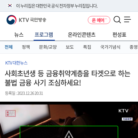
본
메
전
이 누리집은 대한민국 공식 전자정부 누리집입니다.
문
뉴
체
바
바
메
KTV 국민방송
온 에어
로
로
뉴
공식 누리집 주소 확인하기
메뉴 열기
가
가
바
go.kr 주소를 사용하는 누리집은 대한민국 정부기관이 관리하는 누리집입
기
기
로
뉴스
프로그램
온라인콘텐츠
편성표
니다.
가
이밖에 or.kr 또는 .kr등 다른 도메인 주소를 사용하고 있다면 아래 URL에
기
전체
정책
문화/교양
보도
특집
국가기념식
종영
서 도메인 주소를 확인해 보세요
운영중인 공식 누리집보기
KTV 대한뉴스
사회초년생 등 금융취약계층을 타겟으로 하는
불법 금융 사기 조심하세요!
등록일 : 2023.12.26 20:31