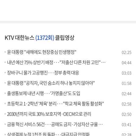
KTV 대한뉴스
(1372회)
클립영상
윤 대통령 "새해에도 현장중심 민생행정"
02:25
내년 예산 75% 상반기 배정···"저출산 다른 차원 고민" [뉴스의 맥]
04:44
장바구니 물가 고공행진···정부 총력 대응
03:03
윤 대통령 "공직자, 국민 숨소리 하나 놓치지 않아야"
01:58
출생통보제 내년 시행···'가명출산'도 도입
02:44
초등학교 1·2학년 '체육' 분리···"학교 체육 활동 활성화"
02:58
2030년까지 국토 30% 보호지역·OECM으로 관리
02:50
금융 혁신 서비스 56건···공매도 금지·가상자산 규율 강화
03:41
상생결제 누적 1천조 원 돌파···대금지급 안정화
02:28