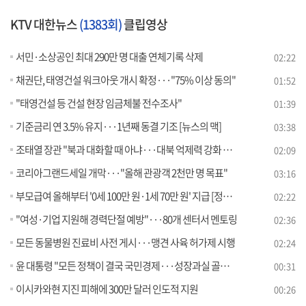
KTV 대한뉴스
(1383회)
클립영상
서민·소상공인 최대 290만 명 대출 연체기록 삭제
02:22
채권단, 태영건설 워크아웃 개시 확정···"75% 이상 동의"
01:52
"태영건설 등 건설 현장 임금체불 전수조사"
01:39
기준금리 연 3.5% 유지···1년째 동결 기조 [뉴스의 맥]
03:38
조태열 장관 "북과 대화할 때 아냐···대북 억제력 강화 주안점"
02:09
코리아그랜드세일 개막···"올해 관광객 2천만 명 목표"
03:16
부모급여 올해부터 '0세 100만 원·1세 70만 원' 지급 [정책현장+]
02:22
"여성·기업 지원해 경력단절 예방"···80개 센터서 멘토링
02:36
모든 동물병원 진료비 사전 게시···맹견 사육 허가제 시행
02:24
윤 대통령 "모든 정책이 결국 국민경제···성장과실 골고루"
00:31
이시카와현 지진 피해에 300만 달러 인도적 지원
00:26