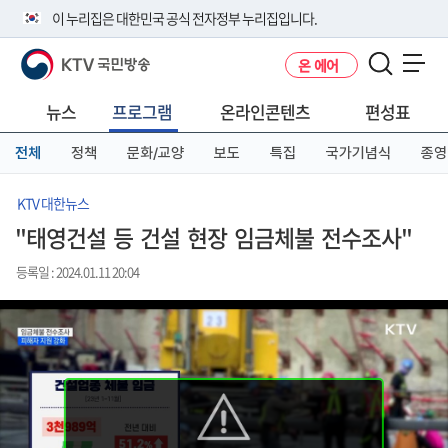
본
메
전
이 누리집은 대한민국 공식 전자정부 누리집입니다.
문
뉴
체
바
바
메
KTV 국민방송
온 에어
로
로
뉴
공식 누리집 주소 확인하기
메뉴 열기
가
가
바
go.kr 주소를 사용하는 누리집은 대한민국 정부기관이 관리하는 누리집입
기
기
로
뉴스
프로그램
온라인콘텐츠
편성표
니다.
가
이밖에 or.kr 또는 .kr등 다른 도메인 주소를 사용하고 있다면 아래 URL에
기
전체
정책
문화/교양
보도
특집
국가기념식
종영
서 도메인 주소를 확인해 보세요
운영중인 공식 누리집보기
KTV 대한뉴스
"태영건설 등 건설 현장 임금체불 전수조사"
등록일 : 2024.01.11 20:04