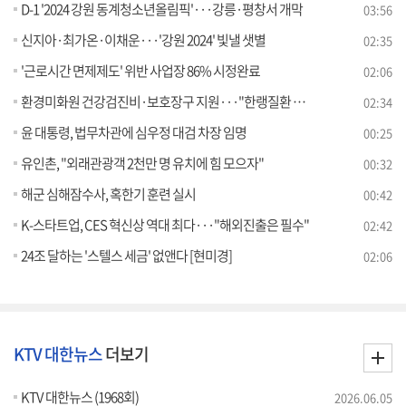
D-1 '2024 강원 동계청소년올림픽'···강릉·평창서 개막
03:56
신지아·최가온·이채운···'강원 2024' 빛낼 샛별
02:35
'근로시간 면제제도' 위반 사업장 86% 시정완료
02:06
환경미화원 건강검진비·보호장구 지원···"한랭질환 예방 당부" [정책현장+]
02:34
윤 대통령, 법무차관에 심우정 대검 차장 임명
00:25
유인촌, "외래관광객 2천만 명 유치에 힘 모으자"
00:32
해군 심해잠수사, 혹한기 훈련 실시
00:42
K-스타트업, CES 혁신상 역대 최다···"해외진출은 필수"
02:42
24조 달하는 '스텔스 세금' 없앤다 [현미경]
02:06
KTV 대한뉴스
더보기
KTV 대한뉴스 (1968회)
2026.06.05