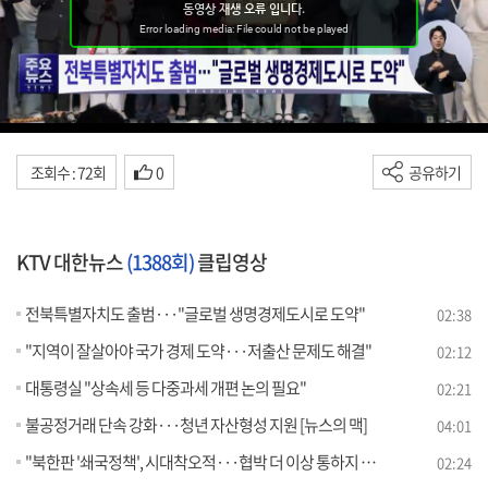
조회수 : 72회
0
공유하기
KTV 대한뉴스
(1388회)
클립영상
전북특별자치도 출범···"글로벌 생명경제도시로 도약"
02:38
"지역이 잘살아야 국가 경제 도약···저출산 문제도 해결"
02:12
대통령실 "상속세 등 다중과세 개편 논의 필요"
02:21
불공정거래 단속 강화···청년 자산형성 지원 [뉴스의 맥]
04:01
"북한판 '쇄국정책', 시대착오적···협박 더 이상 통하지 않아"
02:24