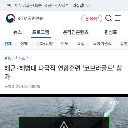
본
메
전
이 누리집은 대한민국 공식 전자정부 누리집입니다.
문
뉴
체
바
바
메
KTV 국민방송
온 에어
로
로
뉴
공식 누리집 주소 확인하기
메뉴 열기
가
가
바
go.kr 주소를 사용하는 누리집은 대한민국 정부기관이 관리하는 누리집입
기
기
로
뉴스
프로그램
온라인콘텐츠
편성표
니다.
가
이밖에 or.kr 또는 .kr등 다른 도메인 주소를 사용하고 있다면 아래 URL에
기
전체
정책
문화/교양
보도
특집
국가기념식
종영
서 도메인 주소를 확인해 보세요
운영중인 공식 누리집보기
KTV 대한뉴스 7
해군·해병대 다국적 연합훈련 '코브라골드' 참
가
등록일 : 2024.02.15 08:45