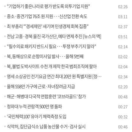
"기업하기 좋은나라로 평가 받도록 외투기업 지원"
02:26
중소·중견기업 76조 원 지원···신산업 전환 속도
03:11
최 부총리 "'경세제민' 새기며 민생경제 회복 집중"
02:37
전남 고흥·경북 울진 국가산단, 예타 면제 추진 [뉴스의 맥]
03:51
"필수의료 패키지 반드시 필요···투쟁 부추기지 말라"
02:14
북, 동해상으로 순항미사일 발사···올해 5번째
02:02
북, 불법 도박사이트 수천 개 제작 한국 범죄조직에 팔아
02:04
영세 소상공인 전기요금 연간 최대 20만 원 특별지원 [정책현장+]
02:34
올해 558만 가구에 근로·자녀장려금 지급
02:20
해군·해병대 다국적 연합훈련 '코브라골드' 참가
00:48
청와대 누적 관람객 500만 명 돌파
00:27
'국민체력100' 유아기 체력측정 도입
00:32
식약처, 집단급식소 납품 농산물 수거·검사 실시
00:46