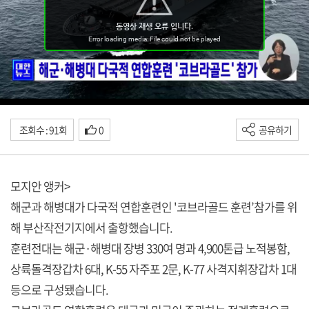
조회수 : 91회
0
공유하기
모지안 앵커>
해군과 해병대가 다국적 연합훈련인 '코브라골드 훈련’참가를 위
해 부산작전기지에서 출항했습니다.
훈련전대는 해군·해병대 장병 330여 명과 4,900톤급 노적봉함,
상륙돌격장갑차 6대, K-55 자주포 2문, K-77 사격지휘장갑차 1대
등으로 구성됐습니다.