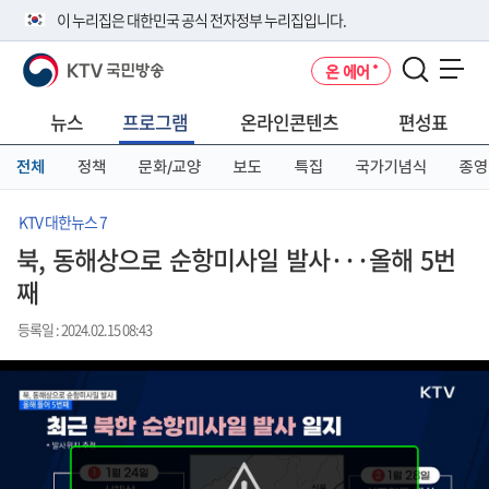
본
메
전
이 누리집은 대한민국 공식 전자정부 누리집입니다.
문
뉴
체
바
바
메
KTV 국민방송
온 에어
로
로
뉴
공식 누리집 주소 확인하기
메뉴 열기
가
가
바
go.kr 주소를 사용하는 누리집은 대한민국 정부기관이 관리하는 누리집입
기
기
로
뉴스
프로그램
온라인콘텐츠
편성표
니다.
가
이밖에 or.kr 또는 .kr등 다른 도메인 주소를 사용하고 있다면 아래 URL에
기
전체
정책
문화/교양
보도
특집
국가기념식
종영
서 도메인 주소를 확인해 보세요
운영중인 공식 누리집보기
KTV 대한뉴스 7
북, 동해상으로 순항미사일 발사···올해 5번
째
등록일 : 2024.02.15 08:43