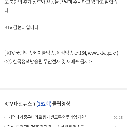
또 북한의 추가 징후와 활동을 면밀히 주시하고 있다고 밝혔습니
다.
KTV 김현아입니다.
( KTV 국민방송 케이블방송, 위성방송 ch164,
www.ktv.go.kr
)
< ⓒ 한국정책방송원 무단전재 및 재배포 금지 >
KTV 대한뉴스 7
(162회)
클립영상
"기업하기 좋은나라로 평가 받도록 외투기업 지원"
02:26
중소·중견기업 76조 원 지원···신산업 전환 속도
03:11