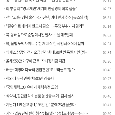
최 부총리 "'경세제민' 새기며 민생경제 회복 집중"
02:37
전남 고흥·경북 울진 국가산단, 예타 면제 추진 [뉴스의 맥]
03:51
"필수의료 패키지 반드시 필요···투쟁 부추기지 말라"
02:14
북, 동해상으로 순항미사일 발사···올해 5번째
02:02
북, 불법 도박사이트 수천 개 제작 한국 범죄조직에 팔아
02:04
영세 소상공인 전기요금 연간 최대 20만 원 특별지원 [정책현장+]
02:34
올해 558만 가구에 근로·자녀장려금 지급
02:20
해군·해병대 다국적 연합훈련 '코브라골드' 참가
00:48
청와대 누적 관람객 500만 명 돌파
00:27
'국민체력100' 유아기 체력측정 도입
00:32
식약처, 집단급식소 납품 농산물 수거·검사 실시
00:46
지난해 119 신고 총 1,195만 건 1분에 23번 울렸다
00:41
지역·업종 단위 원하청 상생모델 경상남도-항공우주제조업이 선도한다!
00:50