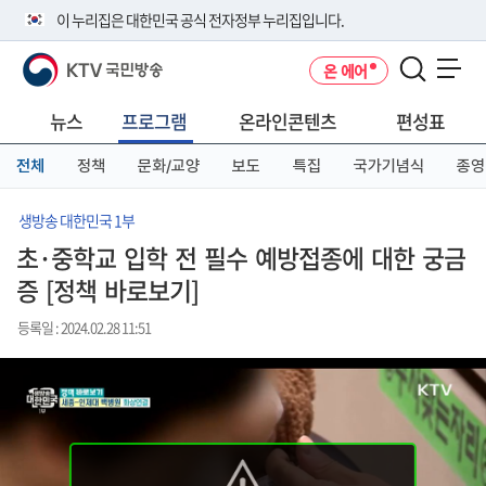
본
메
전
이 누리집은 대한민국 공식 전자정부 누리집입니다.
문
뉴
체
바
바
메
KTV 국민방송
온 에어
로
로
뉴
공식 누리집 주소 확인하기
메뉴 열기
가
가
바
go.kr 주소를 사용하는 누리집은 대한민국 정부기관이 관리하는 누리집입
기
기
로
뉴스
프로그램
온라인콘텐츠
편성표
니다.
가
이밖에 or.kr 또는 .kr등 다른 도메인 주소를 사용하고 있다면 아래 URL에
기
전체
정책
문화/교양
보도
특집
국가기념식
종영
서 도메인 주소를 확인해 보세요
운영중인 공식 누리집보기
생방송 대한민국 1부
초·중학교 입학 전 필수 예방접종에 대한 궁금
증 [정책 바로보기]
등록일 : 2024.02.28 11:51