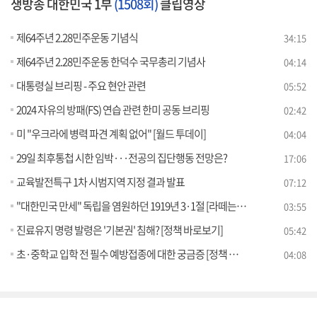
생방송 대한민국 1부
(1508회)
클립영상
제64주년 2.28민주운동 기념식
34:15
제64주년 2.28민주운동 한덕수 국무총리 기념사
04:14
대통령실 브리핑 - 주요 현안 관련
05:52
2024 자유의 방패(FS) 연습 관련 한미 공동 브리핑
02:42
미 "우크라에 병력 파견 계획 없어" [월드 투데이]
04:04
29일 최후통첩 시한 임박···전공의 집단행동 전망은?
17:06
교육발전특구 1차 시범지역 지정 결과 발표
07:12
"대한민국 만세" 독립을 염원하던 1919년 3·1절 [라떼는 뉴우스]
03:55
진료유지 명령 발령은 '기본권' 침해? [정책 바로보기]
05:42
초·중학교 입학 전 필수 예방접종에 대한 궁금증 [정책 바로보기]
04:08