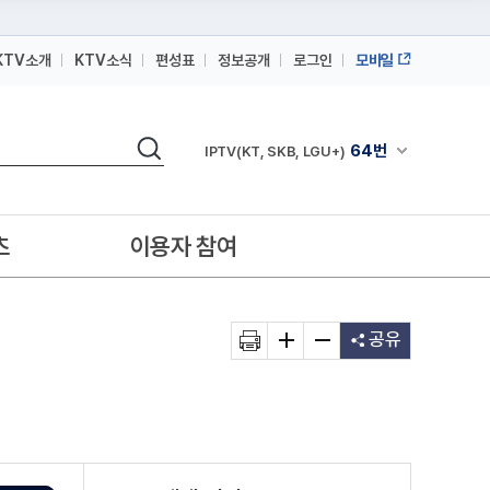
KTV소개
KTV소식
편성표
정보공개
로그인
모바일
164번
스카이라이프
검색
64번
채널안내 펼쳐
IPTV(KT, SKB, LGU+)
164번
스카이라이프
64번
IPTV(KT, SKB, LGU+)
츠
이용자 참여
164번
스카이라이프
공유