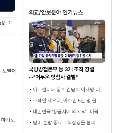
소화
외교/안보분야 인기뉴스
영상보기
국방방첩본부 등 3개 조직 창설
의 도발에
···"어두운 방첩사 결별"
아르헨티나 동포 간담회 이재명 대통령 모두발언
스페인 세우타, 이주민 5만 명 몰려 [월드 투데이]
대한민국 '황금시대'의 서막···미국·남미 순방 성과 총정리 [정.주.행]
처하기로
남미 순방 종료···"핵심광물 협력·원유 수입선 확대"