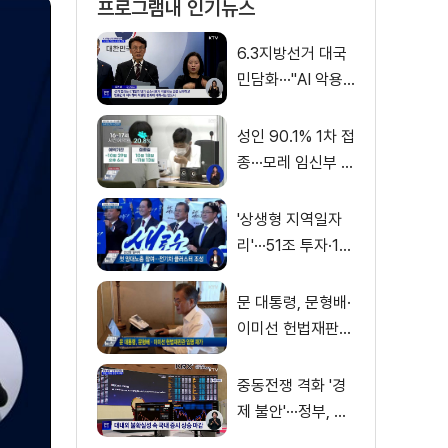
프로그램내 인기뉴스
6.3지방선거 대국
민담화···"AI 악용
가짜뉴스 처벌"
성인 90.1% 1차 접
종···모레 임신부 사
전예약
'상생형 지역일자
리'···51조 투자·13
만 명 고용
문 대통령, 문형배·
이미선 헌법재판관
임명 재가
중동전쟁 격화 '경
제 불안'···정부, 금
융·수출입 영향 최