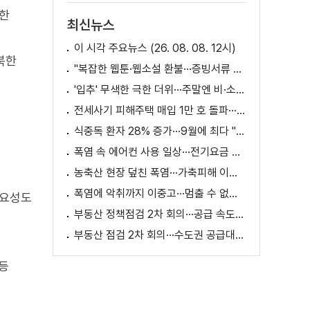
각한
최신뉴스
이 시각 주요뉴스 (26. 08. 08. 12시)
북한
"복잡한 웹툰·웹소설 환불···증빙서류 요구까지"
'입추' 무색한 극한 더위···주말엔 비·소나기
전세사기 피해주택 매입 1만 호 돌파···피해 지원 속도
식중독 환자 28% 증가···9월에 최다 "입추 방심 금물"
폭염 속 에어컨 사용 일상···전기요금 줄이려면?
농축산 현장 덮친 폭염···가축피해 이틀 새 28만 마리↑
폭염에 악취까지 이중고···멈출 수 없는 필수노동
중요성도
부동산 정책점검 2차 회의···공급 속도전 본격화하나
부동산 점검 2차 회의···수도권 공급대책 논의
등