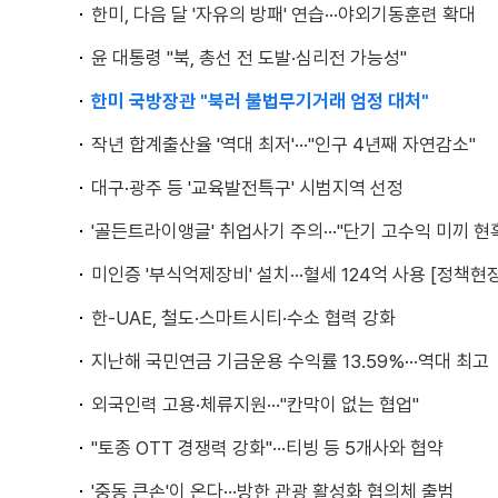
한미, 다음 달 '자유의 방패' 연습···야외기동훈련 확대
윤 대통령 "북, 총선 전 도발·심리전 가능성"
한미 국방장관 "북러 불법무기거래 엄정 대처"
작년 합계출산율 '역대 최저'···"인구 4년째 자연감소"
대구·광주 등 '교육발전특구' 시범지역 선정
'골든트라이앵글' 취업사기 주의···"단기 고수익 미끼 현
미인증 '부식억제장비' 설치···혈세 124억 사용 [정책현장
한-UAE, 철도·스마트시티·수소 협력 강화
지난해 국민연금 기금운용 수익률 13.59%···역대 최고
외국인력 고용·체류지원···"칸막이 없는 협업"
"토종 OTT 경쟁력 강화"···티빙 등 5개사와 협약
'중동 큰손'이 온다···방한 관광 활성화 협의체 출범