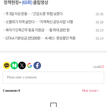
정책현장+
(65회)
클립영상
주 3일 이상 운동···'근감소증' 위험 낮춘다
02:36
소멸위기 지역 살린다···'지역혁신 공모사업' 시행
02:28
육아기 단축근무 동료 지원금···월 최대 20만 원
02:19
GTX-A 기본요금 3천200원···K-패스·환승할인 적용
02:14