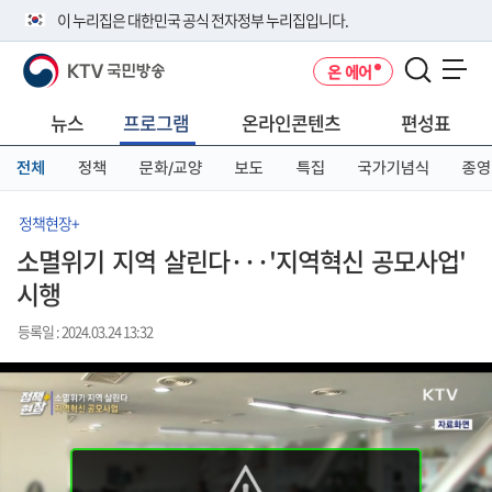
본
메
전
이 누리집은 대한민국 공식 전자정부 누리집입니다.
문
뉴
체
바
바
메
KTV 국민방송
온 에어
로
로
뉴
공식 누리집 주소 확인하기
메뉴 열기
가
가
바
go.kr 주소를 사용하는 누리집은 대한민국 정부기관이 관리하는 누리집입
기
기
로
뉴스
프로그램
온라인콘텐츠
편성표
니다.
가
이밖에 or.kr 또는 .kr등 다른 도메인 주소를 사용하고 있다면 아래 URL에
기
전체
정책
문화/교양
보도
특집
국가기념식
종영
서 도메인 주소를 확인해 보세요
운영중인 공식 누리집보기
정책현장+
소멸위기 지역 살린다···'지역혁신 공모사업'
시행
등록일 : 2024.03.24 13:32