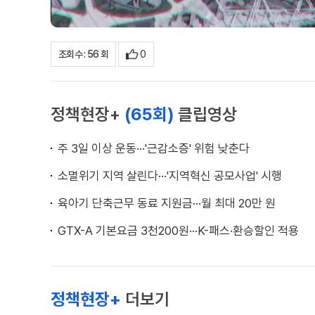
0
조회수 : 56 회
정책현장+
(65회)
클립영상
주 3일 이상 운동···'근감소증' 위험 낮춘다
소멸위기 지역 살린다···'지역혁신 공모사업' 시행
육아기 단축근무 동료 지원금···월 최대 20만 원
GTX-A 기본요금 3천200원···K-패스·환승할인 적용
정책현장+
더보기