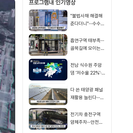
프로그램내 인기영상
"불법사채 해결해
준다더니"···수수료
만 '홀랑'
흡연구역 태부족···
골목길에 모이는
'흡연 난민'
전남 식수원 주암
댐 '저수율 22%'···
보성강댐 발전용수
활용
다 쓴 태양광 패널
재활용 늘린다···폐
패널 관리 방안 발
표
전기차 충전구역
얌체주차···안전신
문고 간편 신고