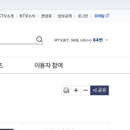
KTV소개
KTV소식
편성표
정보공개
로그인
모바일
164번
스카이라이프
검색
64번
채널안내 펼쳐
IPTV(KT, SKB, LGU+)
164번
스카이라이프
64번
IPTV(KT, SKB, LGU+)
츠
이용자 참여
164번
스카이라이프
공유