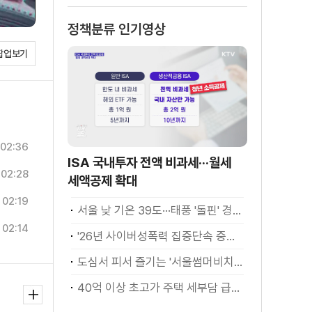
정책분류 인기영상
팝업보기
02:36
ISA 국내투자 전액 비과세···월세
02:28
세액공제 확대
02:19
서울 낮 기온 39도···태풍 '돌핀' 경로 변수
02:14
'26년 사이버성폭력 집중단속 중간성과 발표···향후 추진계획은?
도심서 피서 즐기는 '서울썸머비치' 인기몰이
40억 이상 초고가 주택 세부담 급증···실수요자 보호 강화