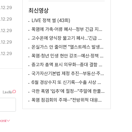
.12.29
최신영상
.12.29
LIVE 정책 썰 (43회)
폭염에 가축·어류 폐사···정부 긴급 지원책 마련
.12.29
고수온에 양식장 물고기 폐사...'긴급 방류' 지원
.12.29
온실가스 안 줄이면 "열스트레스 발생일 29배 증가"
.12.29
폭염·청년 민생 현안 강조···예산·정책 방향 제시
중고차 총액 표시 의무화···중대 결함 시 '계약 해제'
국가자산기본법 제정 추진···부동산·주식 등 통합 관리
6월 경상수지 또 신기록···수출 사상 첫 1천억 달러
극한 폭염 '입추'에 절정···"주말에 한풀 꺾인다"
폭염 점검회의 주재···"전방위적 대응체계 가동"