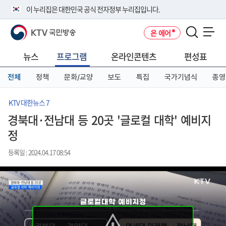
본
메
전
이 누리집은 대한민국 공식 전자정부 누리집입니다.
문
뉴
체
바
바
메
KTV 국민방송
온 에어
로
로
뉴
공식 누리집 주소 확인하기
메뉴 열기
가
가
바
go.kr 주소를 사용하는 누리집은 대한민국 정부기관이 관리하는 누리집입
기
기
로
뉴스
프로그램
온라인콘텐츠
편성표
니다.
가
이밖에 or.kr 또는 .kr등 다른 도메인 주소를 사용하고 있다면 아래 URL에
기
전체
정책
문화/교양
보도
특집
국가기념식
종영
서 도메인 주소를 확인해 보세요
운영중인 공식 누리집보기
KTV 대한뉴스 7
경북대·전남대 등 20곳 '글로컬 대학' 예비지
정
등록일 : 2024.04.17 08:54