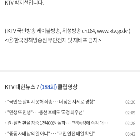
KTV 박지선입니다.
( KTV 국민방송 케이블방송, 위성방송 ch164,
www.ktv.go.kr
)
< ⓒ 한국정책방송원 무단전재 및 재배포 금지 >
KTV 대한뉴스 7
(188회)
클립영상
"국민 뜻 살피지 못해 죄송···더 낮은 자세로 경청"
02:20
"민생 또 민생"···총선 후에도 '국정 최우선'
02:09
원·달러 환율 장중 1천400원 돌파···"변동성에 즉각 대응"
02:28
"중동 사태 남의 일 아냐"···"교민 안전 매일 확인"
03:42