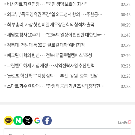
비상진료 지원 연장···"국민 생명 보호에 최선"
02:32
외교부, '독도 영유권 주장' 일 외교청서 항의···주한공사 초치
00:45
최 부총리, 사상 첫 한미일 재무장관회의 참석차 출국
00:29
세월호 참사 10주기···"모두의 일상이 안전한 대한민국으로"
01:48
경북대·전남대 등 20곳 '글로컬 대학' 예비지정
02:39
폐교된 대학의 변신···전북대 '글로컬캠퍼스' 조성
02:29
그린벨트 해제 지침 개정···지역전략사업 추진 탄력
02:25
'글로벌 혁신특구' 지정 심의···부산·강원·충북·전남
02:28
스마트 과수원 확대···"안정적 공급 기반 조성" [정책현장+]
02:28