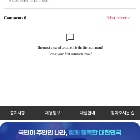
공지사항
채용정보
채널안내
찾아오시는 길
30128 세종특별자치시 정부2청사로 13 한국정책방송원 KTV
TEL: 044-204-8000
Copyrightⓒ KTV 국민방송 All Rights Reserved.