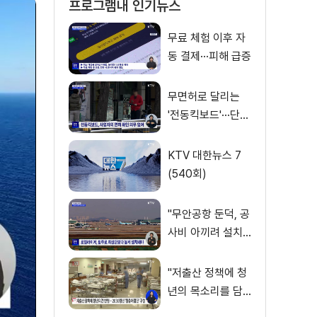
프로그램내 인기뉴스
무료 체험 이후 자
동 결제···피해 급증
무면허로 달리는
'전동킥보드'···단속
사각지대
KTV 대한뉴스 7
(540회)
"무안공항 둔덕, 공
사비 아끼려 설치···
활주로 경사 원인"
"저출산 정책에 청
년의 목소리를 담
다"