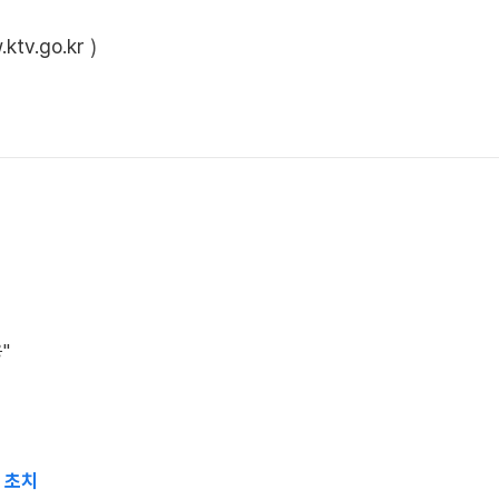
ktv.go.kr
)
"
사 초치