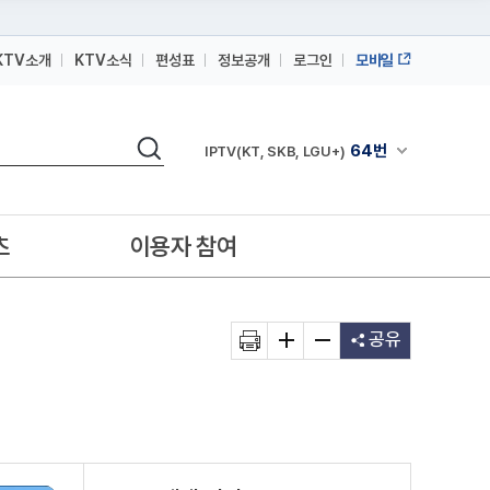
KTV소개
KTV소식
편성표
정보공개
로그인
모바일
164번
스카이라이프
검색
64번
채널안내 펼쳐
IPTV(KT, SKB, LGU+)
164번
스카이라이프
64번
IPTV(KT, SKB, LGU+)
츠
이용자 참여
164번
스카이라이프
공유