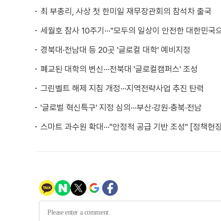
최 부총리, 사상 첫 한미일 재무장관회의 참석차 출국
세월호 참사 10주기···"모두의 일상이 안전한 대한민국
경북대·전남대 등 20곳 '글로컬 대학' 예비지정
폐교된 대학의 변신···전북대 '글로컬캠퍼스' 조성
그린벨트 해제 지침 개정···지역전략사업 추진 탄력
'글로벌 혁신특구' 지정 심의···부산·강원·충북·전남
스마트 과수원 확대···"안정적 공급 기반 조성" [정책현장