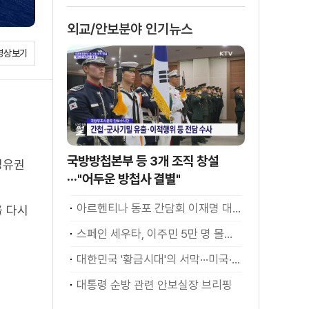
외교/안보분야 인기뉴스
영상보기
국방방첩본부 등 3개 조직 창설
영유권
···"어두운 방첩사 결별"
아르헨티나 동포 간담회 이재명 대통령 모두발언
을 다시
스페인 세우타, 이주민 5만 명 몰려 [월드 투데이]
대한민국 '황금시대'의 서막···미국·남미 순방 성과 총정리 [정.주.행]
대통령 순방 관련 안보실장 브리핑