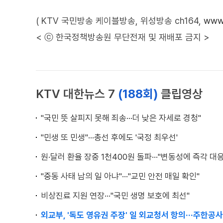
( KTV 국민방송 케이블방송, 위성방송 ch164,
www.
< ⓒ 한국정책방송원 무단전재 및 재배포 금지 >
KTV 대한뉴스 7
(188회)
클립영상
"국민 뜻 살피지 못해 죄송···더 낮은 자세로 경청"
"민생 또 민생"···총선 후에도 '국정 최우선'
원·달러 환율 장중 1천400원 돌파···"변동성에 즉각 대응
"중동 사태 남의 일 아냐"···"교민 안전 매일 확인"
비상진료 지원 연장···"국민 생명 보호에 최선"
외교부, '독도 영유권 주장' 일 외교청서 항의···주한공