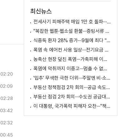
최신뉴스
전세사기 피해주택 매입 1만 호 돌파···피해 지원 속도
"복잡한 웹툰·웹소설 환불···증빙서류 요구까지"
식중독 환자 28% 증가···9월에 최다 "입추 방심 금물"
폭염 속 에어컨 사용 일상···전기요금 줄이려면?
농축산 현장 덮친 폭염···가축피해 이틀 새 28만 마리↑
폭염에 악취까지 이중고···멈출 수 없는 필수노동
02:20
'입추' 무색한 극한 더위···주말엔 비·소나기
02:09
부동산 정책점검 2차 회의···공급 속도전 본격화하나
부동산 점검 2차 회의···수도권 공급대책 논의
02:28
이 대통령, 국가폭력 피해자 오찬···"책임지고 치유"
03:42
02:32
00:45