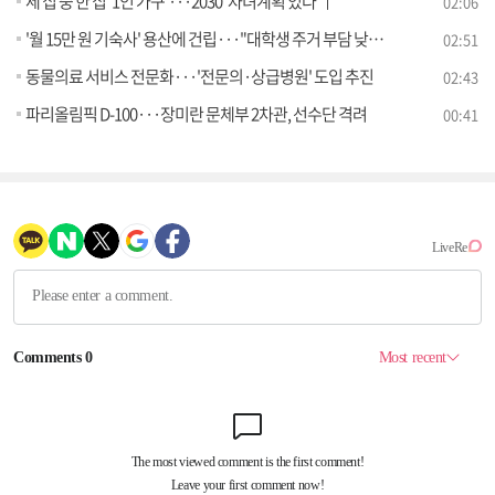
세 집 중 한 집 '1인 가구'···2030 '자녀계획 있다'↑
02:06
'월 15만 원 기숙사' 용산에 건립···"대학생 주거 부담 낮춘다"
02:51
동물의료 서비스 전문화···'전문의·상급병원' 도입 추진
02:43
파리올림픽 D-100···장미란 문체부 2차관, 선수단 격려
00:41