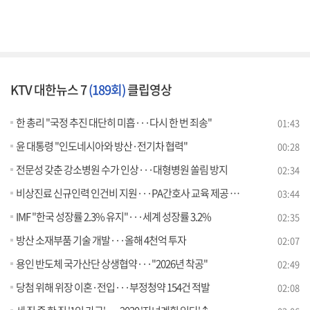
KTV 대한뉴스 7
(189회)
클립영상
한 총리 "국정 추진 대단히 미흡···다시 한 번 죄송"
01:43
윤 대통령 "인도네시아와 방산·전기차 협력"
00:28
전문성 갖춘 강소병원 수가 인상···대형병원 쏠림 방지
02:34
비상진료 신규인력 인건비 지원···PA간호사 교육 제공 [뉴스의 맥]
03:44
IMF "한국 성장률 2.3% 유지"···세계 성장률 3.2%
02:35
방산 소재부품 기술 개발···올해 4천억 투자
02:07
용인 반도체 국가산단 상생협약···"2026년 착공"
02:49
당첨 위해 위장 이혼·전입···부정청약 154건 적발
02:08