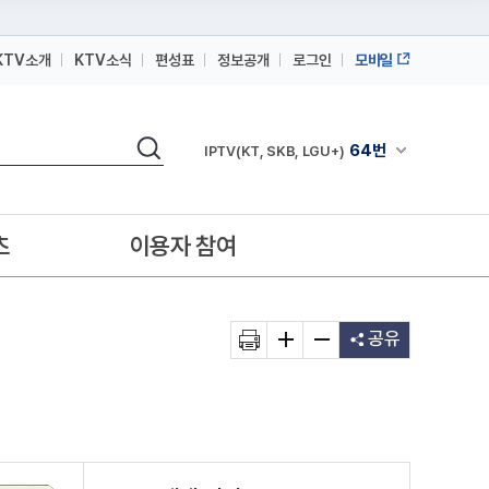
KTV소개
KTV소식
편성표
정보공개
로그인
모바일
164번
스카이라이프
64번
IPTV(KT, SKB, LGU+)
검색
채널안내 펼쳐
164번
스카이라이프
64번
IPTV(KT, SKB, LGU+)
츠
이용자 참여
164번
스카이라이프
공유