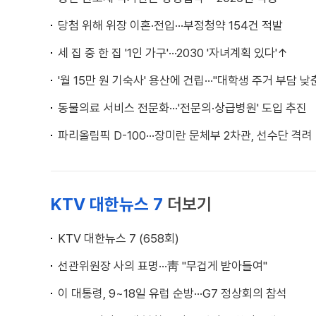
당첨 위해 위장 이혼·전입···부정청약 154건 적발
세 집 중 한 집 '1인 가구'···2030 '자녀계획 있다'↑
'월 15만 원 기숙사' 용산에 건립···"대학생 주거 부담 낮
동물의료 서비스 전문화···'전문의·상급병원' 도입 추진
파리올림픽 D-100···장미란 문체부 2차관, 선수단 격려
KTV 대한뉴스 7
더보기
KTV 대한뉴스 7 (658회)
선관위원장 사의 표명···靑 "무겁게 받아들여"
이 대통령, 9~18일 유럽 순방···G7 정상회의 참석