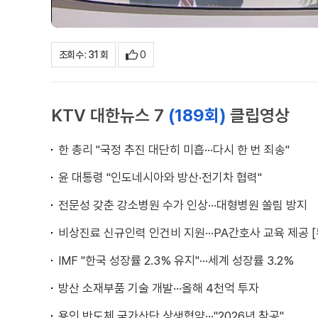
0
조회수 : 31 회
KTV 대한뉴스 7
(189회)
클립영상
한 총리 "국정 추진 대단히 미흡···다시 한 번 죄송"
윤 대통령 "인도네시아와 방산·전기차 협력"
전문성 갖춘 강소병원 수가 인상···대형병원 쏠림 방지
비상진료 신규인력 인건비 지원···PA간호사 교육 제공 [
IMF "한국 성장률 2.3% 유지"···세계 성장률 3.2%
방산 소재부품 기술 개발···올해 4천억 투자
용인 반도체 국가산단 상생협약···"2026년 착공"