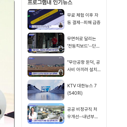
프로그램내 인기뉴스
무료 체험 이후 자
동 결제···피해 급증
무면허로 달리는
'전동킥보드'···단속
사각지대
"무안공항 둔덕, 공
사비 아끼려 설치···
활주로 경사 원인"
KTV 대한뉴스 7
(540회)
공공 비정규직 처
우개선···내년부터
'공정수당' 지급 [뉴