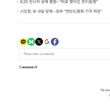
6.25 전사자 유해 봉환···"피로 맺어진 한미동맹"
시진핑, 8~9일 방북···정부 "한반도평화 기여 희망"