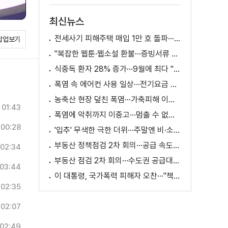
스의 맥]
최신뉴스
전세사기 피해주택 매입 1만 호 돌파···피해 지원 속도
팝업보기
"복잡한 웹툰·웹소설 환불···증빙서류 요구까지"
식중독 환자 28% 증가···9월에 최다 "입추 방심 금물"
폭염 속 에어컨 사용 일상···전기요금 줄이려면?
농축산 현장 덮친 폭염···가축피해 이틀 새 28만 마리↑
01:43
폭염에 악취까지 이중고···멈출 수 없는 필수노동
00:28
'입추' 무색한 극한 더위···주말엔 비·소나기
부동산 정책점검 2차 회의···공급 속도전 본격화하나
02:34
부동산 점검 2차 회의···수도권 공급대책 논의
03:44
이 대통령, 국가폭력 피해자 오찬···"책임지고 치유"
02:35
02:07
02:49