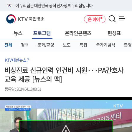
본
메
전
이 누리집은 대한민국 공식 전자정부 누리집입니다.
문
뉴
체
바
바
메
KTV 국민방송
온 에어
로
로
뉴
공식 누리집 주소 확인하기
메뉴 열기
가
가
바
go.kr 주소를 사용하는 누리집은 대한민국 정부기관이 관리하는 누리집입
기
기
로
뉴스
프로그램
온라인콘텐츠
편성표
니다.
가
이밖에 or.kr 또는 .kr등 다른 도메인 주소를 사용하고 있다면 아래 URL에
기
전체
정책
문화/교양
보도
특집
국가기념식
종영
서 도메인 주소를 확인해 보세요
운영중인 공식 누리집보기
KTV 대한뉴스 7
비상진료 신규인력 인건비 지원···PA간호사
교육 제공 [뉴스의 맥]
등록일 : 2024.04.18 08:51