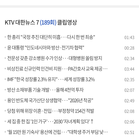
KTV 대한뉴스 7
(189회)
클립영상
한 총리 "국정 추진 대단히 미흡···다시 한 번 죄송"
01:43
윤 대통령 "인도네시아와 방산·전기차 협력"
00:28
전문성 갖춘 강소병원 수가 인상···대형병원 쏠림 방지
02:34
비상진료 신규인력 인건비 지원···PA간호사 교육 제공 [뉴스의 맥]
03:44
IMF "한국 성장률 2.3% 유지"···세계 성장률 3.2%
02:35
방산 소재부품 기술 개발···올해 4천억 투자
02:07
용인 반도체 국가산단 상생협약···"2026년 착공"
02:49
당첨 위해 위장 이혼·전입···부정청약 154건 적발
02:08
세 집 중 한 집 '1인 가구'···2030 '자녀계획 있다'↑
02:06
'월 15만 원 기숙사' 용산에 건립···"대학생 주거 부담 낮춘다"
02:51