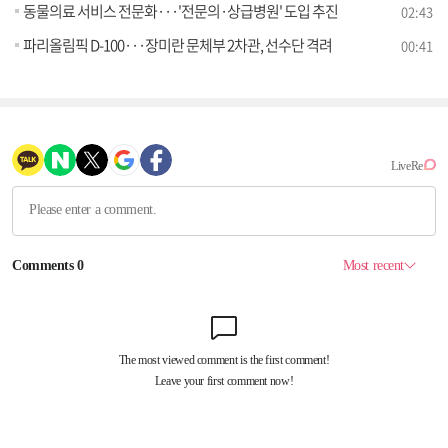
동물의료 서비스 전문화···'전문의·상급병원' 도입 추진
02:43
파리올림픽 D-100···장미란 문체부 2차관, 선수단 격려
00:41