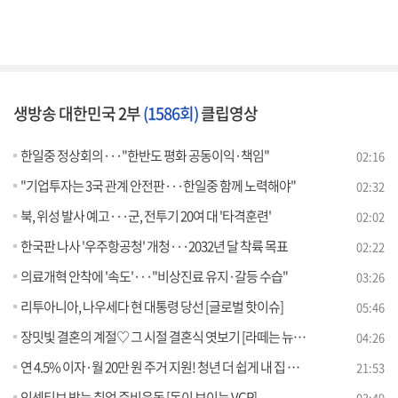
생방송 대한민국 2부
(1586회)
클립영상
한일중 정상회의···"한반도 평화 공동이익·책임"
02:16
"기업투자는 3국 관계 안전판···한일중 함께 노력해야"
02:32
북, 위성 발사 예고···군, 전투기 20여 대 '타격훈련'
02:02
한국판 나사 '우주항공청' 개청···2032년 달 착륙 목표
02:22
의료개혁 안착에 '속도'···"비상진료 유지·갈등 수습"
03:26
리투아니아, 나우세다 현 대통령 당선 [글로벌 핫이슈]
05:46
장밋빛 결혼의 계절♡ 그 시절 결혼식 엿보기 [라떼는 뉴우스]
04:26
연 4.5% 이자·월 20만 원 주거 지원! 청년 더 쉽게 내 집 마련 [경제&이슈]
21:53
인센티브 받는 취업 준비운동 [돈이 보이는 VCR]
03:49