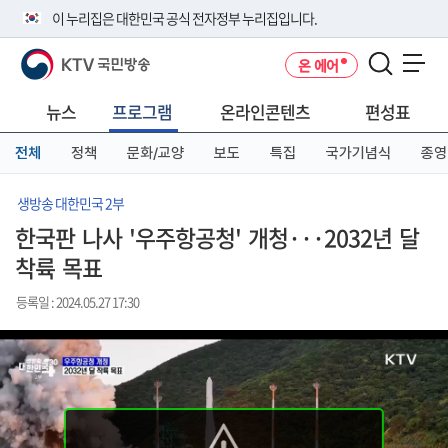
본
메
전
이 누리집은 대한민국 공식 전자정부 누리집입니다.
문
뉴
체
바
바
메
KTV 국민방송
온 에어
로
로
뉴
공식 누리집 주소 확인하기
메뉴 열기
가
가
바
go.kr 주소를 사용하는 누리집은 대한민국 정부기관이 관리하는 누리집입
기
기
로
뉴스
프로그램
온라인콘텐츠
편성표
니다.
가
이밖에 or.kr 또는 .kr등 다른 도메인 주소를 사용하고 있다면 아래 URL에
기
전체
정책
문화/교양
보도
특집
국가기념식
종영
서 도메인 주소를 확인해 보세요
운영중인 공식 누리집보기
생방송 대한민국 2부
한국판 나사 '우주항공청' 개청···2032년 달
착륙 목표
등록일 : 2024.05.27 17:30