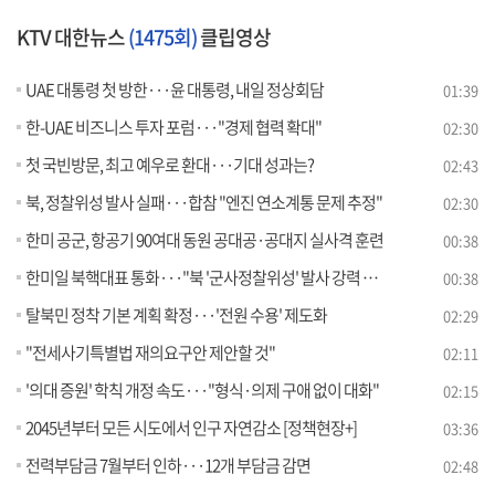
KTV 대한뉴스
(1475회)
클립영상
UAE 대통령 첫 방한···윤 대통령, 내일 정상회담
01:39
한-UAE 비즈니스 투자 포럼···"경제 협력 확대"
02:30
첫 국빈방문, 최고 예우로 환대···기대 성과는?
02:43
북, 정찰위성 발사 실패···합참 "엔진 연소계통 문제 추정"
02:30
한미 공군, 항공기 90여대 동원 공대공·공대지 실사격 훈련
00:38
한미일 북핵대표 통화···"북 '군사정찰위성' 발사 강력 규탄"
00:38
탈북민 정착 기본 계획 확정···'전원 수용' 제도화
02:29
"전세사기특별법 재의요구안 제안할 것"
02:11
'의대 증원' 학칙 개정 속도···"형식·의제 구애 없이 대화"
02:15
2045년부터 모든 시도에서 인구 자연감소 [정책현장+]
03:36
전력부담금 7월부터 인하···12개 부담금 감면
02:48