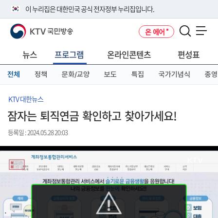
본
메
전
이 누리집은 대한민국 공식 전자정부 누리집입니다.
문
뉴
체
바
바
메
KTV 국민방송
온 에어
로
로
뉴
공식 누리집 주소 확인하기
메뉴 열기
가
가
바
go.kr 주소를 사용하는 누리집은 대한민국 정부기관이 관리하는 누리집입
기
기
로
뉴스
프로그램
온라인콘텐츠
편성표
니다.
가
이밖에 or.kr 또는 .kr등 다른 도메인 주소를 사용하고 있다면 아래 URL에
기
전체
정책
문화/교양
보도
특집
국가기념식
종영
서 도메인 주소를 확인해 보세요
운영중인 공식 누리집보기
KTV 대한뉴스
잠자는 퇴직연금 확인하고 찾아가세요!
등록일 : 2024.05.28 20:03