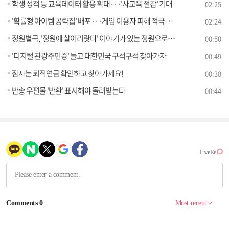
학생 성적 등 교육데이터 활용 확대···'사교육 절감' 기대
02:25
'확률형 아이템 공략집' 배포···게임 이용자 피해 적극 구제
02:24
정원별곡, '정원에 살어리랏다' 이야기가 있는 정원으로의 여행
00:50
'디지털 관광주민증' 들고 대한민국 구석구석 찾아가자
00:49
잠자는 퇴직연금 확인하고 찾아가세요!
00:38
반송 우편물 '반환' 표시해야 돌려받는다
00:44