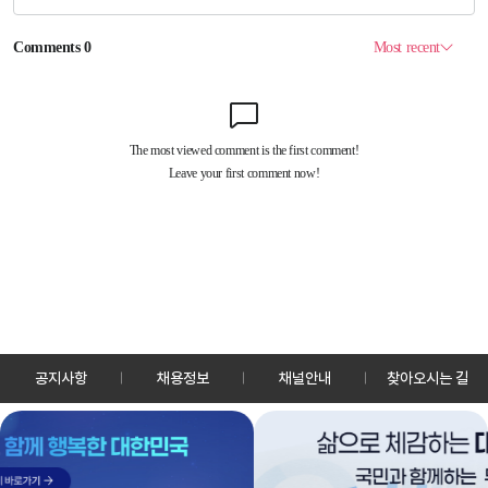
공지사항
채용정보
채널안내
찾아오시는 길
30128 세종특별자치시 정부2청사로 13 한국정책방송원 KTV
TEL: 044-204-8000
Copyrightⓒ KTV 국민방송 All Rights Reserved.