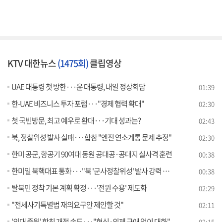
KTV 대한뉴스
(1475회)
클립영상
UAE 대통령 첫 방한···윤 대통령, 내일 정상회담
01:39
한-UAE 비즈니스 투자 포럼···"경제 협력 확대"
02:30
첫 국빈방문, 최고 예우로 환대···기대 성과는?
02:43
북, 정찰위성 발사 실패···합참 "엔진 연소계통 문제 추정"
02:30
한미 공군, 항공기 90여대 동원 공대공·공대지 실사격 훈련
00:38
한미일 북핵대표 통화···"북 '군사정찰위성' 발사 강력 규탄"
00:38
탈북민 정착 기본 계획 확정···'전원 수용' 제도화
02:29
"전세사기특별법 재의요구안 제안할 것"
02:11
'의대 증원' 학칙 개정 속도···"형식·의제 구애 없이 대화"
02:15