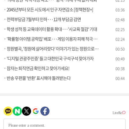
2045년부터 모든 시도에서 인구 자연감소 [정책현장+]
03:36
전력부담금 7월부터 인하···12개 부담금 감면
02:48
학생 성적 등 교육데이터 활용 확대···'사교육 절감' 기대
02:25
'확률형 아이템 공략집' 배포···게임 이용자 피해 적극 구제
02:24
정원별곡, '정원에 살어리랏다' 이야기가 있는 정원으로의 여행
00:50
'디지털 관광주민증' 들고 대한민국 구석구석 찾아가자
00:49
잠자는 퇴직연금 확인하고 찾아가세요!
00:38
반송 우편물 '반환' 표시해야 돌려받는다
00:44