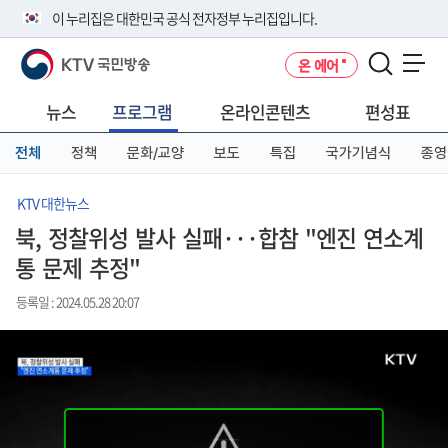
본
메
전
이 누리집은 대한민국 공식 전자정부 누리집입니다.
문
뉴
체
바
바
메
KTV 국민방송
온 에어
로
로
뉴
공식 누리집 주소 확인하기
메뉴 열기
가
가
바
go.kr 주소를 사용하는 누리집은 대한민국 정부기관이 관리하는 누리집입
기
기
로
뉴스
프로그램
온라인콘텐츠
편성표
니다.
가
이밖에 or.kr 또는 .kr등 다른 도메인 주소를 사용하고 있다면 아래 URL에
기
전체
정책
문화/교양
보도
특집
국가기념식
종영
서 도메인 주소를 확인해 보세요
운영중인 공식 누리집보기
KTV 대한뉴스
북, 정찰위성 발사 실패···합참 "엔진 연소계
통 문제 추정"
등록일 : 2024.05.28 20:07