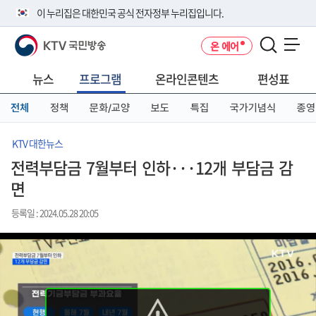
본
메
전
이 누리집은 대한민국 공식 전자정부 누리집입니다.
문
뉴
체
바
바
메
KTV 국민방송
온 에어
로
로
뉴
공식 누리집 주소 확인하기
메뉴 열기
가
가
바
go.kr 주소를 사용하는 누리집은 대한민국 정부기관이 관리하는 누리집입
기
기
로
뉴스
프로그램
온라인콘텐츠
편성표
니다.
가
이밖에 or.kr 또는 .kr등 다른 도메인 주소를 사용하고 있다면 아래 URL에
기
전체
정책
문화/교양
보도
특집
국가기념식
종영
서 도메인 주소를 확인해 보세요
운영중인 공식 누리집보기
KTV 대한뉴스
전력부담금 7월부터 인하···12개 부담금 감
면
등록일 : 2024.05.28 20:05