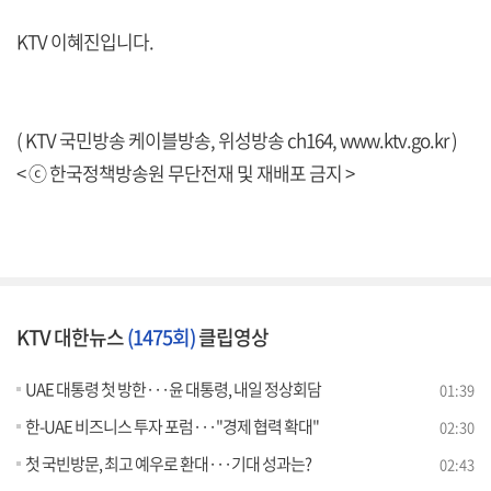
KTV 이혜진입니다.
( KTV 국민방송 케이블방송, 위성방송 ch164,
www.ktv.go.kr
)
< ⓒ 한국정책방송원 무단전재 및 재배포 금지 >
KTV 대한뉴스
(1475회)
클립영상
UAE 대통령 첫 방한···윤 대통령, 내일 정상회담
01:39
한-UAE 비즈니스 투자 포럼···"경제 협력 확대"
02:30
첫 국빈방문, 최고 예우로 환대···기대 성과는?
02:43