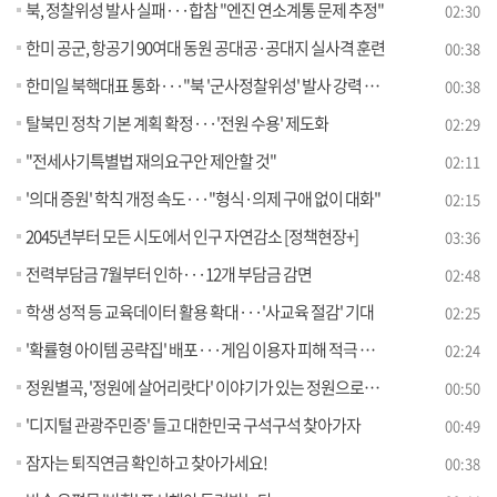
북, 정찰위성 발사 실패···합참 "엔진 연소계통 문제 추정"
02:30
한미 공군, 항공기 90여대 동원 공대공·공대지 실사격 훈련
00:38
한미일 북핵대표 통화···"북 '군사정찰위성' 발사 강력 규탄"
00:38
탈북민 정착 기본 계획 확정···'전원 수용' 제도화
02:29
"전세사기특별법 재의요구안 제안할 것"
02:11
'의대 증원' 학칙 개정 속도···"형식·의제 구애 없이 대화"
02:15
2045년부터 모든 시도에서 인구 자연감소 [정책현장+]
03:36
전력부담금 7월부터 인하···12개 부담금 감면
02:48
학생 성적 등 교육데이터 활용 확대···'사교육 절감' 기대
02:25
'확률형 아이템 공략집' 배포···게임 이용자 피해 적극 구제
02:24
정원별곡, '정원에 살어리랏다' 이야기가 있는 정원으로의 여행
00:50
'디지털 관광주민증' 들고 대한민국 구석구석 찾아가자
00:49
잠자는 퇴직연금 확인하고 찾아가세요!
00:38