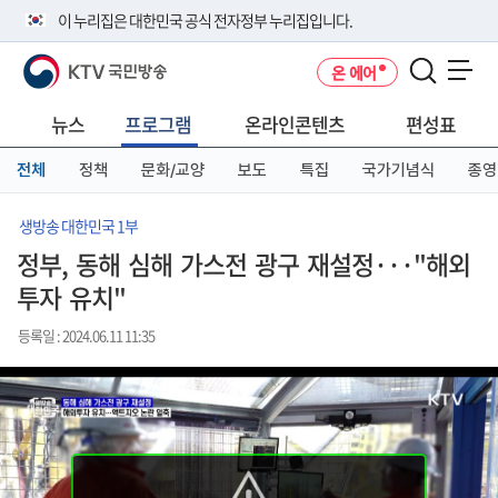
본
메
전
이 누리집은 대한민국 공식 전자정부 누리집입니다.
문
뉴
체
바
바
메
KTV 국민방송
온 에어
로
로
뉴
공식 누리집 주소 확인하기
메뉴 열기
가
가
바
go.kr 주소를 사용하는 누리집은 대한민국 정부기관이 관리하는 누리집입
기
기
로
뉴스
프로그램
온라인콘텐츠
편성표
니다.
가
이밖에 or.kr 또는 .kr등 다른 도메인 주소를 사용하고 있다면 아래 URL에
기
전체
정책
문화/교양
보도
특집
국가기념식
종영
서 도메인 주소를 확인해 보세요
운영중인 공식 누리집보기
생방송 대한민국 1부
정부, 동해 심해 가스전 광구 재설정···"해외
투자 유치"
등록일 : 2024.06.11 11:35