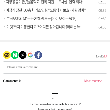
지방공공기관, '늘봄학교' 전폭 지원···"시설·인력 최대한 활용"
02:25
이정식 장관 ILO 총회 기조연설 "노동약자 보호·지원 강화"
00:39
'호국보훈의 달' 든든한 혜택 모음 [돈이 보이는 VCR]
02:59
'이것'까지 이동한다고!? 어디든 찾아갑니다 [라떼는 뉴우스]
04:30