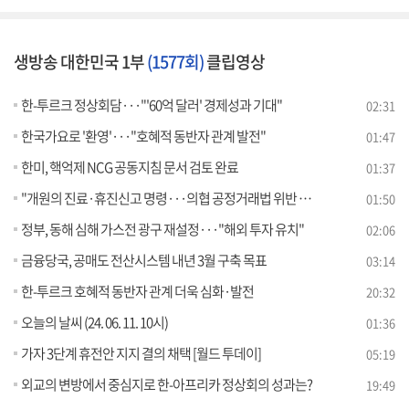
생방송 대한민국 1부
(1577회)
클립영상
한-투르크 정상회담···"'60억 달러' 경제성과 기대"
02:31
한국가요로 '환영'···"호혜적 동반자 관계 발전"
01:47
한미, 핵억제 NCG 공동지침 문서 검토 완료
01:37
"개원의 진료·휴진신고 명령···의협 공정거래법 위반 검토"
01:50
정부, 동해 심해 가스전 광구 재설정···"해외 투자 유치"
02:06
금융당국, 공매도 전산시스템 내년 3월 구축 목표
03:14
한-투르크 호혜적 동반자 관계 더욱 심화·발전
20:32
오늘의 날씨 (24. 06. 11. 10시)
01:36
가자 3단계 휴전안 지지 결의 채택 [월드 투데이]
05:19
외교의 변방에서 중심지로 한-아프리카 정상회의 성과는?
19:49