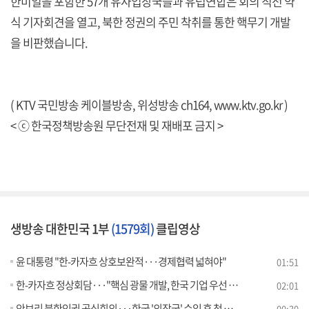
한미일을 포함한 57개 유사입장국들과 유럽연합은 회의 직전 약
식 기자회견을 열고, 북한 정권의 주민 착취를 통한 핵무기 개발
을 비판했습니다.
( KTV 국민방송 케이블방송, 위성방송 ch164,
www.ktv.go.kr
)
< ⓒ 한국정책방송원 무단전재 및 재배포 금지 >
생방송 대한민국 1부
(1579회)
클립영상
윤 대통령 "한-카자흐 상호보완적···경제협력 넓혀야"
01:51
한-카자흐 정상회담···"핵심 광물 개발, 한국 기업 우선 참여"
02:01
안보리 북한인권 공식회의···한국 '의장국' 수임 후 첫 개최
00:30