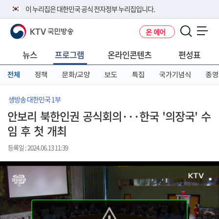
본
메
전
이 누리집은 대한민국 공식 전자정부 누리집입니다.
문
뉴
체
바
바
메
KTV 국민방송
온 에어
로
로
뉴
공식 누리집 주소 확인하기
메뉴 열기
가
가
바
go.kr 주소를 사용하는 누리집은 대한민국 정부기관이 관리하는 누리집입
기
기
로
뉴스
프로그램
온라인콘텐츠
편성표
니다.
가
이밖에 or.kr 또는 .kr등 다른 도메인 주소를 사용하고 있다면 아래 URL에
기
전체
정책
문화/교양
보도
특집
국가기념식
종영
서 도메인 주소를 확인해 보세요
운영중인 공식 누리집보기
생방송 대한민국 1부
안보리 북한인권 공식회의···한국 '의장국' 수
임 후 첫 개최
등록일 : 2024.06.13 11:39