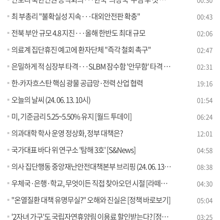
최 부총리 "불확실성 지속···대외안전판 확충"
00:43
전북 부안 규모 4.8 지진···올해 한반도 최대 규모
02:06
의료계 집단휴진 예고에 환자단체 "즉각 철회 촉구"
02:47
은밀하게 적 심장부 타격···SLBM 잠수함 '안무함' 타격 훈련
02:31
한-카자흐스탄 핵심 광물 공급망·전력 산업 협력
19:16
오늘의 날씨 (24. 06. 13. 10시)
01:54
미, 기준금리 5.25~5.50% 유지 [월드 투데이]
06:24
의과대학 학사 운영 정상화, 정부 대책은?
12:01
국가대표 바다 위 연구소 '탐해 3호' [S&News]
04:58
의사 집단행동 중앙재난안전대책본부 브리핑 (24. 06. 13. 11시)
08:38
우체국·은행·학교, 무엇이든 직접 찾아오던 시절 [라떼는 뉴우스]
04:30
"온열질환 대책 유명무실?" 오해와 진실은 [정책 바로보기]
05:04
'2자녀 가구'도 국립자연휴양림 이용료 할인받는다? [정책 바로보기]
03:25