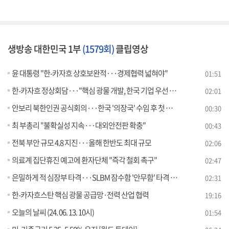
생방송 대한민국 1부
(1579회)
클립영상
윤 대통령 "한-카자흐 상호보완적···경제협력 넓혀야"
01:51
한-카자흐 정상회담···"핵심 광물 개발, 한국 기업 우선 참여"
02:01
안보리 북한인권 공식회의···한국 '의장국' 수임 후 첫 개최
00:30
최 부총리 "불확실성 지속···대외안전판 확충"
00:43
전북 부안 규모 4.8 지진···올해 한반도 최대 규모
02:06
의료계 집단휴진 예고에 환자단체 "즉각 철회 촉구"
02:47
은밀하게 적 심장부 타격···SLBM 잠수함 '안무함' 타격 훈련
02:31
한-카자흐스탄 핵심 광물 공급망·전력 산업 협력
19:16
오늘의 날씨 (24. 06. 13. 10시)
01:54