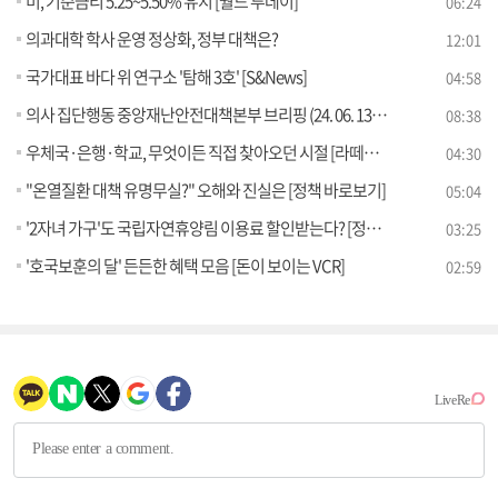
미, 기준금리 5.25~5.50% 유지 [월드 투데이]
06:24
의과대학 학사 운영 정상화, 정부 대책은?
12:01
국가대표 바다 위 연구소 '탐해 3호' [S&News]
04:58
의사 집단행동 중앙재난안전대책본부 브리핑 (24. 06. 13. 11시)
08:38
우체국·은행·학교, 무엇이든 직접 찾아오던 시절 [라떼는 뉴우스]
04:30
"온열질환 대책 유명무실?" 오해와 진실은 [정책 바로보기]
05:04
'2자녀 가구'도 국립자연휴양림 이용료 할인받는다? [정책 바로보기]
03:25
'호국보훈의 달' 든든한 혜택 모음 [돈이 보이는 VCR]
02:59