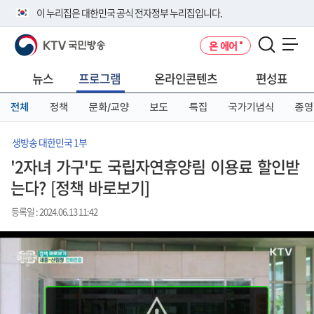
본
메
전
이 누리집은 대한민국 공식 전자정부 누리집입니다.
문
뉴
체
바
바
메
KTV 국민방송
온 에어
로
로
뉴
공식 누리집 주소 확인하기
메뉴 열기
가
가
바
go.kr 주소를 사용하는 누리집은 대한민국 정부기관이 관리하는 누리집입
기
기
로
뉴스
프로그램
온라인콘텐츠
편성표
니다.
가
이밖에 or.kr 또는 .kr등 다른 도메인 주소를 사용하고 있다면 아래 URL에
기
전체
정책
문화/교양
보도
특집
국가기념식
종영
서 도메인 주소를 확인해 보세요
운영중인 공식 누리집보기
생방송 대한민국 1부
'2자녀 가구'도 국립자연휴양림 이용료 할인받
는다? [정책 바로보기]
등록일 : 2024.06.13 11:42