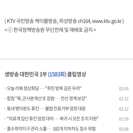
( KTV 국민방송 케이블방송, 위성방송 ch164,
www.ktv.go.kr
)
< ⓒ 한국정책방송원 무단전재 및 재배포 금지 >
생방송 대한민국 1부
(1583회)
클립영상
오늘 러북 정상회담···"푸틴 방북 깊은 우려"
02:05
합참 "북, 군사분계선 또 침범···전선 경계 보강"
02:12
동네 병의원도 휴진···불법 진료거부 엄정 대응
02:12
"의료계 집단 휴진 엄정 대처···복귀 시 모든 조치 지원"
01:59
홍수취약지구 관리 소홀···182개 지하차도 침수 위험
03:08