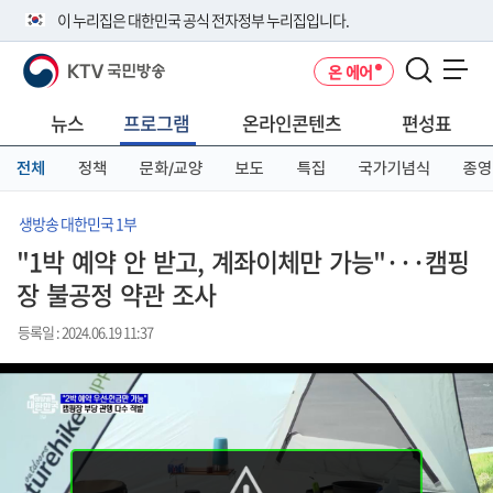
본
메
전
이 누리집은 대한민국 공식 전자정부 누리집입니다.
문
뉴
체
바
바
메
KTV 국민방송
온 에어
로
로
뉴
공식 누리집 주소 확인하기
메뉴 열기
가
가
바
go.kr 주소를 사용하는 누리집은 대한민국 정부기관이 관리하는 누리집입
기
기
로
뉴스
프로그램
온라인콘텐츠
편성표
니다.
가
이밖에 or.kr 또는 .kr등 다른 도메인 주소를 사용하고 있다면 아래 URL에
기
전체
정책
문화/교양
보도
특집
국가기념식
종영
서 도메인 주소를 확인해 보세요
운영중인 공식 누리집보기
생방송 대한민국 1부
"1박 예약 안 받고, 계좌이체만 가능"···캠핑
장 불공정 약관 조사
등록일 : 2024.06.19 11:37