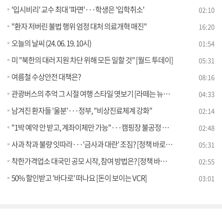
'입시비리' 교수 최대 '파면'···학생은 '입학취소'
02:10
"환자 저버린 불법 행위 엄정 대처 의료개혁 매진"
16:20
오늘의 날씨 (24. 06. 19. 10시)
01:54
미 "북한의 대러 지원 차단 위해 모든 일할 것" [월드 투데이]
05:31
여름철 수상안전 대책은?
08:16
관광버스의 추억 그 시절 여행 스타일 엿보기 [라떼는 뉴우스]
04:33
남겨진 환자들 '울분'···정부, "비상진료체계 강화"
02:14
"1박 예약 안 받고, 계좌이체만 가능"···캠핑장 불공정 약관 조사
02:48
사과 착과 불량 잇따라···'금사과 대란' 조짐? [정책 바로보기]
05:31
착한가격업소 대국민 공모 시작, 참여 방법은? [정책 바로보기]
02:55
50% 할인받고 '바다로' 떠나요 [돈이 보이는 VCR]
03:01